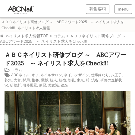
T
T
募集要項
menu
o
o
ＡＢＣネイリスト研修ブログ ～ ABCアワード2025 ～ ネイリスト求人を
g
g
Check!!! | ネイリスト求人情報
g
g
ネイリスト求人情報TOP
>
コラム
>
ＡＢＣネイリスト研修ブログ ～
ABCアワード2025 ～ ネイリスト求人をCheck!!!
l
l
ＡＢＣネイリスト研修ブログ ～ ABCアワー
e
e
ド2025 ～ ネイリスト求人をCheck!!!
n
n
コラム
a
a
ABCネイル
,
オフ
,
ネイルサロン
,
ネイルデザイン
,
仕事終わり
,
八王子
,
募集
,
大宮
,
採用
,
接客
,
撮影
,
新人
,
新宿
,
朝礼
,
東京
,
柏
,
渋谷
,
研修の進捗状
v
v
況
,
研修所
,
研修風景
,
練習
,
美意識
,
銀座
i
i
g
g
a
a
t
t
i
i