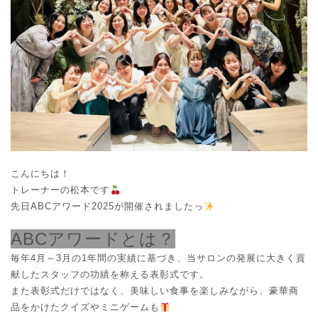
o
o
n
n
こんにちは！
トレーナーの松本です
先日ABCアワード2025が開催されましたっ
ABCアワードとは？
毎年4月～3月の1年間の実績に基づき、当サロンの発展に大きく貢
献したスタッフの功績を称える表彰式です。
また表彰式だけではなく、美味しい食事を楽しみながら、豪華商
品をかけたクイズやミニゲームも