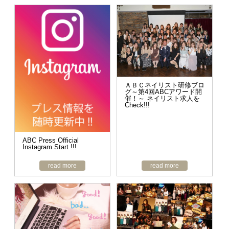
ＡＢＣネイリスト研修ブロ
グ～第4回ABCアワード開
催！～ ネイリスト求人を
Check!!!
ABC Press Official
Instagram Start !!!
read more
read more