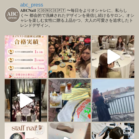
abc_press
𝐀𝐁𝐂𝐍𝐚𝐢𝐥
🄲🄾🄽🄲🄴🄿🅃
〜毎日をよりオシャレに、私らし
く〜
都会的で洗練されたデザインを発信し続けるサロン。オシ
ャレを楽しむ女性に贈る上品かつ、大人の可愛さを追求したト
レンドデザイン。