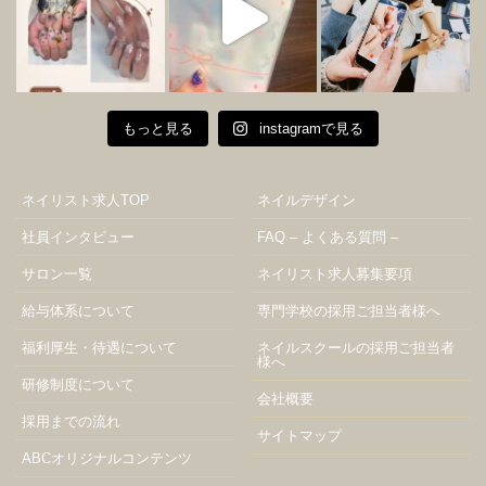
もっと見る
instagramで見る
ネイリスト求人TOP
ネイルデザイン
社員インタビュー
FAQ – よくある質問 –
サロン一覧
ネイリスト求人募集要項
給与体系について
専門学校の採用ご担当者様へ
福利厚生・待遇について
ネイルスクールの採用ご担当者
様へ
研修制度について
会社概要
採用までの流れ
サイトマップ
ABCオリジナルコンテンツ