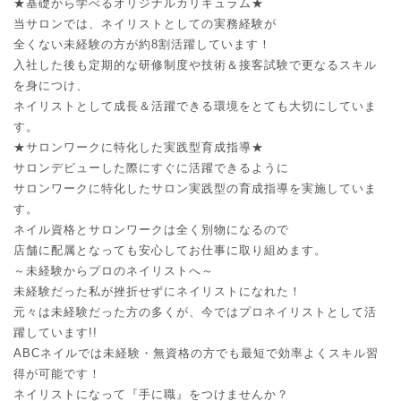
★基礎から学べるオリジナルカリキュラム★
当サロンでは、ネイリストとしての実務経験が
全くない未経験の方が約8割活躍しています！
入社した後も定期的な研修制度や技術＆接客試験で更なるスキル
を身につけ、
ネイリストとして成長＆活躍できる環境をとても大切にしていま
す。
★サロンワークに特化した実践型育成指導★
サロンデビューした際にすぐに活躍できるように
サロンワークに特化したサロン実践型の育成指導を実施していま
す。
ネイル資格とサロンワークは全く別物になるので
店舗に配属となっても安心してお仕事に取り組めます。
～未経験からプロのネイリストへ～
未経験だった私が挫折せずにネイリストになれた！
元々は未経験だった方の多くが、今ではプロネイリストとして活
躍しています!!
ABCネイルでは未経験・無資格の方でも最短で効率よくスキル習
得が可能です！
ネイリストになって『手に職』をつけませんか？