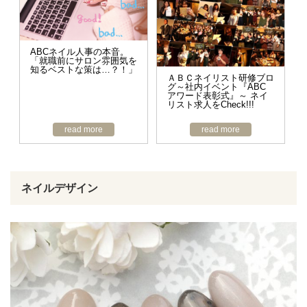
ABCネイル人事の本音。
「就職前にサロン雰囲気を
知るベストな策は…？！」
ＡＢＣネイリスト研修ブロ
グ～社内イベント『ABC
アワード表彰式』～ ネイ
リスト求人をCheck!!!
read more
read more
ネイルデザイン