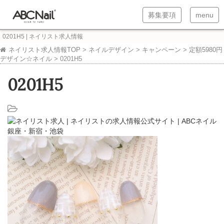
T
T
募集要項
menu
o
o
0201H5 | ネイリスト求人情報
g
g
ネイリスト求人情報TOP
>
ネイルデザイン
>
キャンペーン
>
定額5980円
デザイン☆ネイル
>
0201H5
g
g
l
l
0201H5
e
e
n
n
a
a
v
v
i
i
g
g
a
a
t
t
i
i