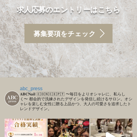
求人応募のエントリーはこちら
募集要項をチェック
abc_press
𝐀𝐁𝐂𝐍𝐚𝐢𝐥
🄲🄾🄽🄲🄴🄿🅃
〜毎日をよりオシャレに、私らし
く〜
都会的で洗練されたデザインを発信し続けるサロン。オシ
ャレを楽しむ女性に贈る上品かつ、大人の可愛さを追求したト
レンドデザイン。