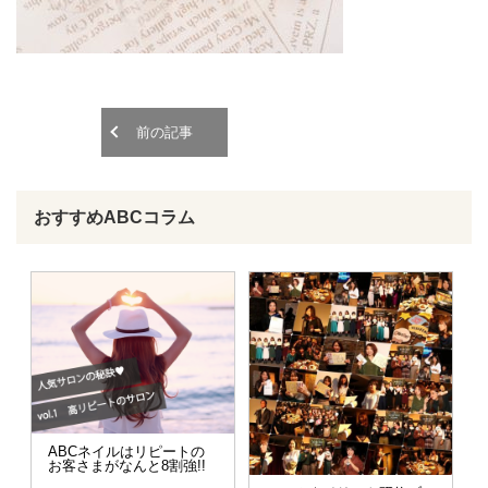
o
o
n
n
前の記事
おすすめABCコラム
ABCネイルはリピートの
お客さまがなんと8割強!!