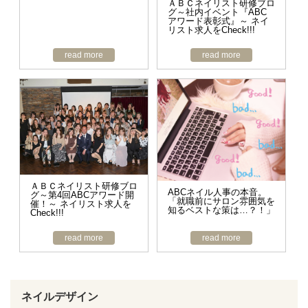
ＡＢＣネイリスト研修ブロ
グ～社内イベント『ABC
アワード表彰式』～ ネイ
リスト求人をCheck!!!
read more
read more
ＡＢＣネイリスト研修ブロ
ABCネイル人事の本音。
グ～第4回ABCアワード開
「就職前にサロン雰囲気を
催！～ ネイリスト求人を
知るベストな策は…？！」
Check!!!
read more
read more
ネイルデザイン