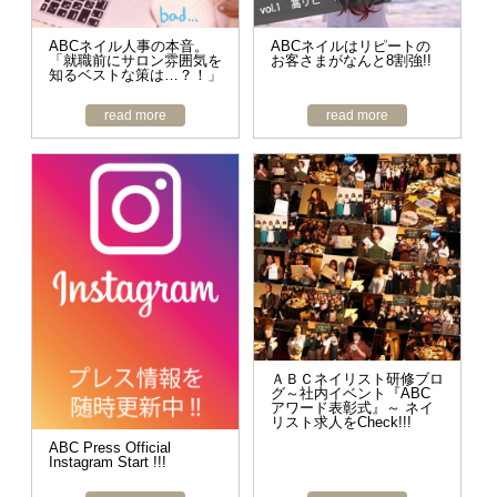
ABCネイル人事の本音。
ABCネイルはリピートの
「就職前にサロン雰囲気を
お客さまがなんと8割強!!
知るベストな策は…？！」
read more
read more
ＡＢＣネイリスト研修ブロ
グ～社内イベント『ABC
アワード表彰式』～ ネイ
リスト求人をCheck!!!
ABC Press Official
Instagram Start !!!