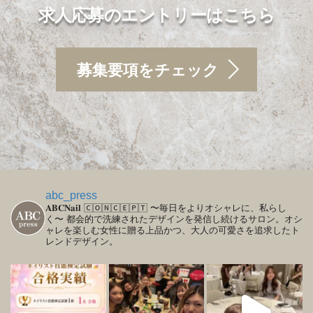
求人応募のエントリーはこちら
募集要項をチェック
abc_press
𝐀𝐁𝐂𝐍𝐚𝐢𝐥
🄲🄾🄽🄲🄴🄿🅃
〜毎日をよりオシャレに、私らし
く〜
都会的で洗練されたデザインを発信し続けるサロン。オシ
ャレを楽しむ女性に贈る上品かつ、大人の可愛さを追求したト
レンドデザイン。