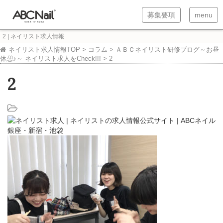
T
T
募集要項
menu
o
o
2 | ネイリスト求人情報
g
g
ネイリスト求人情報TOP
>
コラム
>
ＡＢＣネイリスト研修ブログ～お昼
休憩♪～ ネイリスト求人をCheck!!!
>
2
g
g
l
l
2
e
e
n
n
a
a
v
v
i
i
g
g
a
a
t
t
i
i