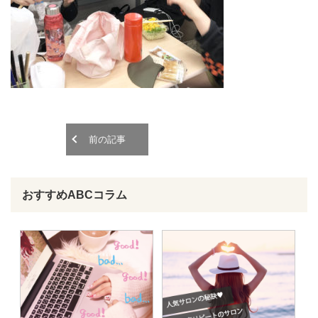
o
o
n
n
前の記事
おすすめABCコラム