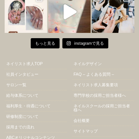
もっと見る
instagramで見る
ネイリスト求人TOP
ネイルデザイン
社員インタビュー
FAQ – よくある質問 –
サロン一覧
ネイリスト求人募集要項
給与体系について
専門学校の採用ご担当者様へ
福利厚生・待遇について
ネイルスクールの採用ご担当者
様へ
研修制度について
会社概要
採用までの流れ
サイトマップ
ABCオリジナルコンテンツ