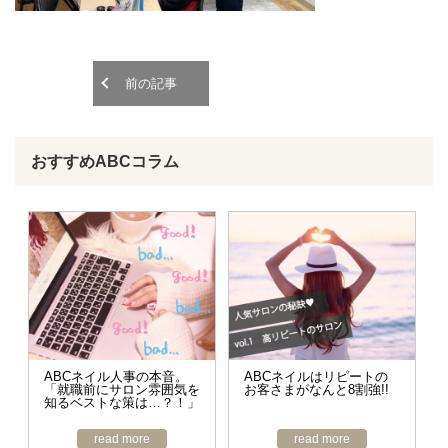
o
o
n
n
前の記事
おすすめABCコラム
ABCネイル人事の本音。
ABCネイルはリピートの
「就職前にサロン雰囲気を
お客さまがなんと8割強!!
知るベストな策は…？！」
read more
read more