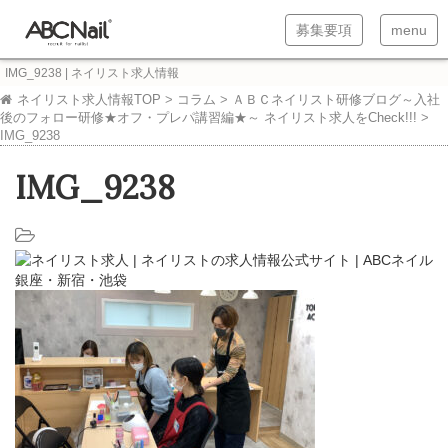
T
T
募集要項
menu
o
o
IMG_9238 | ネイリスト求人情報
g
g
ネイリスト求人情報TOP
>
コラム
>
ＡＢＣネイリスト研修ブログ～入社
後のフォロー研修★オフ・プレパ講習編★～ ネイリスト求人をCheck!!!
>
g
g
IMG_9238
l
l
IMG_9238
e
e
n
n
a
a
v
v
i
i
g
g
a
a
t
t
i
i