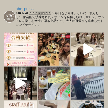
abc_press
𝐀𝐁𝐂𝐍𝐚𝐢𝐥
🄲🄾🄽🄲🄴🄿🅃
〜毎日をよりオシャレに、私らし
く〜
都会的で洗練されたデザインを発信し続けるサロン。オシ
ャレを楽しむ女性に贈る上品かつ、大人の可愛さを追求したト
レンドデザイン。