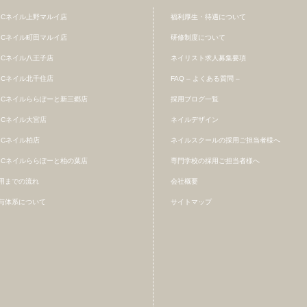
BCネイル上野マルイ店
福利厚生・待遇について
BCネイル町田マルイ店
研修制度について
BCネイル八王子店
ネイリスト求人募集要項
BCネイル北千住店
FAQ – よくある質問 –
BCネイルららぽーと新三郷店
採用ブログ一覧
BCネイル大宮店
ネイルデザイン
BCネイル柏店
ネイルスクールの採用ご担当者様へ
BCネイルららぽーと柏の葉店
専門学校の採用ご担当者様へ
用までの流れ
会社概要
与体系について
サイトマップ