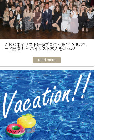
ＡＢＣネイリスト研修ブログ～第4回ABCアワ
ード開催！～ ネイリスト求人をCheck!!!
read more