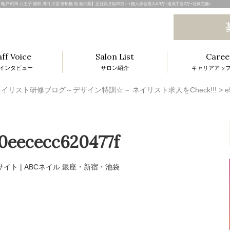
由が丘 吉祥寺 亀戸 町田 八王子 浦和 川口 大宮 南船橋 柏 柏の葉】正社員月給28万～+個人歩合最大4.3万+達成手当2万+社保完備♪
aff Voice
Salon List
Caree
インタビュー
サロン紹介
キャリアアッ
l
イリスト研修ブログ～デザイン特訓☆～ ネイリスト求人をCheck!!!
>
e
0eececc620477f
i
t
i