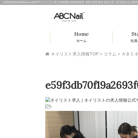
e59f3db70f19a2693f0eececc620477f | ネイリスト求人採用情報 未経験者歓迎【東京 銀座 新宿 池袋 渋谷 上野 自
Home
St
ホーム
社員
ネイリスト求人情報TOP
>
コラム
>
ＡＢＣネ
e59f3db70f19a2693f