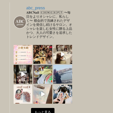
abc_press
𝐀𝐁𝐂𝐍𝐚𝐢𝐥
🄲🄾🄽🄲🄴🄿🅃
〜毎
日をよりオシャレに、私らし
く〜
都会的で洗練されたデザ
インを発信し続けるサロン。オ
シャレを楽しむ女性に贈る上品
かつ、大人の可愛さを追求した
トレンドデザイン。
もっと見る