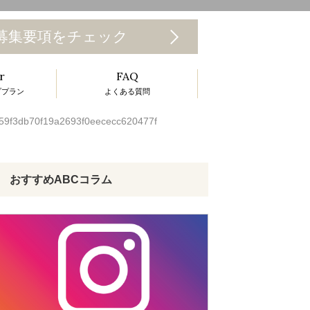
T
募集要項をチェック
o
r
FAQ
g
ププラン
よくある質問
g
59f3db70f19a2693f0eececc620477f
e
n
a
おすすめABCコラム
v
g
a