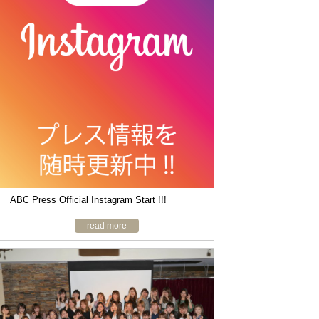
o
n
ABC Press Official Instagram Start !!!
read more