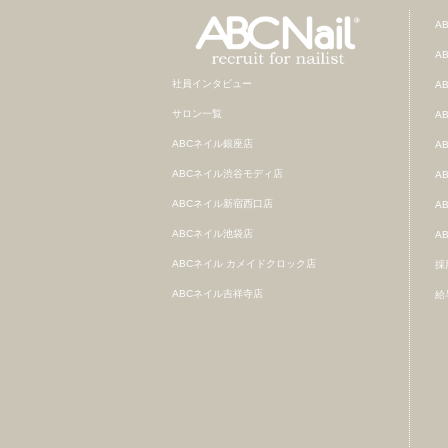
A
A
社員インタビュー
A
サロン一覧
A
ABCネイル銀座店
A
ABCネイル渋谷モディ店
A
ABCネイル新宿西口店
A
ABCネイル池袋店
A
ABCネイル カメイドクロック店
採
ABCネイル吉祥寺店
給