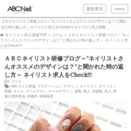
T
T
募集要項
menu
o
o
ＡＢＣネイリスト研修ブログ～”ネイリストさんオススメのデザインは？”と聞か
g
g
れた時の返し方～ ネイリスト求人をCheck!!! | ネイリスト求人情報
g
g
ネイリスト求人情報TOP
>
コラム
>
ＡＢＣネイリスト研修ブログ～”ネイ
リストさんオススメのデザインは？”と聞かれた時の返し方～ ネイリスト求
l
l
人をCheck!!!
e
e
ＡＢＣネイリスト研修ブログ～”ネイリストさ
n
n
んオススメのデザインは？”と聞かれた時の返
a
a
し方～ ネイリスト求人をCheck!!!
v
v
コラム
ABCネイル研修
,
グラデーション
,
デザイン
,
ネイリスト
,
ネイリスト
i
i
研修
,
ネイル
,
ネイルサロン
,
ネイルデザイン
,
接客
,
新人
,
未経験
,
求人
,
研
g
g
修の進捗状況
,
研修所
,
研修風景
a
a
t
t
i
i