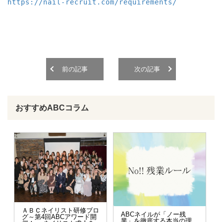
https://nail-recruit.com/requirements/
前の記事
次の記事
おすすめABCコラム
ＡＢＣネイリスト研修ブロ
ABCネイルが「ノー残
グ～第4回ABCアワード開
業」を徹底する本当の理