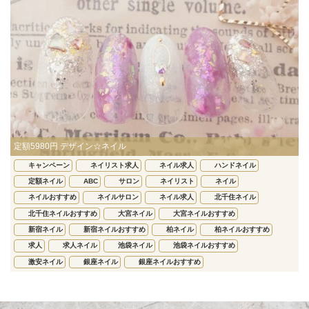
定額5980円 デザイン☆ネイル
キャンペーン
ネイリスト求人
ネイル求人
ハンドネイル
定額ネイル
ABC
サロン
ネイリスト
ネイル
ネイルおすすめ
ネイルサロン
ネイル求人
北千住ネイル
北千住ネイルおすすめ
大宮ネイル
大宮ネイルおすすめ
新宿ネイル
新宿ネイルおすすめ
柏ネイル
柏ネイルおすすめ
求人
求人ネイル
池袋ネイル
池袋ネイルおすすめ
激安ネイル
銀座ネイル
銀座ネイルおすすめ