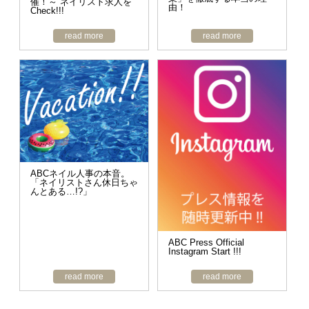
催！～ ネイリスト求人を
由！
Check!!!
read more
read more
ABCネイル人事の本音。
「ネイリストさん休日ちゃ
んとある…!?」
ABC Press Official
Instagram Start !!!
read more
read more