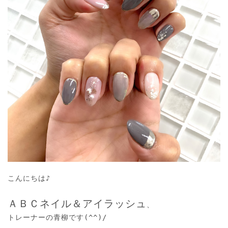
o
o
n
n
こんにちは♪

ＡＢＣネイル＆アイラッシュ
、

トレーナーの青柳です(^^)/
