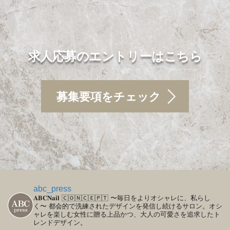
求人応募のエントリーはこちら
募集要項をチェック
abc_press
𝐀𝐁𝐂𝐍𝐚𝐢𝐥
🄲🄾🄽🄲🄴🄿🅃
〜毎日をよりオシャレに、私らし
く〜
都会的で洗練されたデザインを発信し続けるサロン。オシ
ャレを楽しむ女性に贈る上品かつ、大人の可愛さを追求したト
レンドデザイン。