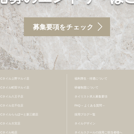
募集要項をチェック
BCネイル上野マルイ店
福利厚生・待遇について
BCネイル町田マルイ店
研修制度について
BCネイル八王子店
ネイリスト求人募集要項
BCネイル北千住店
FAQ – よくある質問 –
BCネイルららぽーと新三郷店
採用ブログ一覧
BCネイル大宮店
ネイルデザイン
BCネイル柏店
ネイルスクールの採用ご担当者様へ