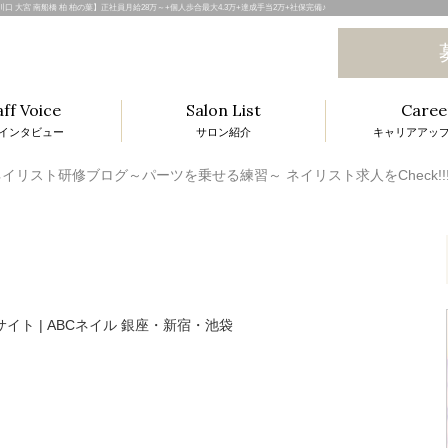
和 川口 大宮 南船橋 柏 柏の葉】正社員月給28万～+個人歩合最大4.3万+達成手当2万+社保完備♪
aff Voice
Salon List
Caree
インタビュー
サロン紹介
キャリアアッ
l
イリスト研修ブログ～パーツを乗せる練習～ ネイリスト求人をCheck!!
i
t
i