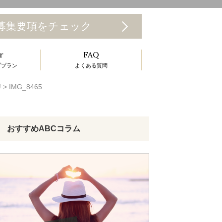
T
募集要項をチェック
o
r
FAQ
g
ププラン
よくある質問
g
!
>
IMG_8465
e
n
a
おすすめABCコラム
v
g
a