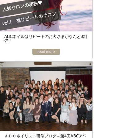
o
n
ABCネイルはリピートのお客さまがなんと8割
強!!
read more
ＡＢＣネイリスト研修ブログ～第4回ABCアワ