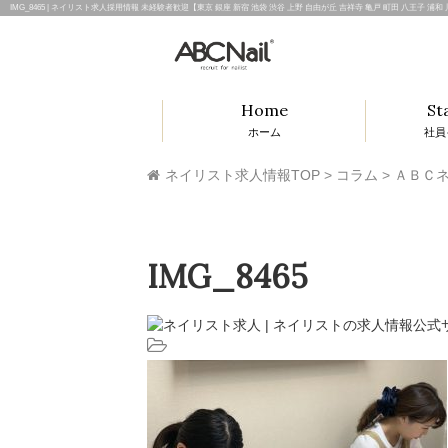
IMG_8465 | ネイリスト求人採用情報 未経験者歓迎【東京 銀座 新宿 池袋 渋谷 上野 自由が丘 吉祥寺 亀戸 町田 八王子 浦
Home
St
ホーム
社員
ネイリスト求人情報TOP
>
コラム
>
ＡＢＣネ
IMG_8465