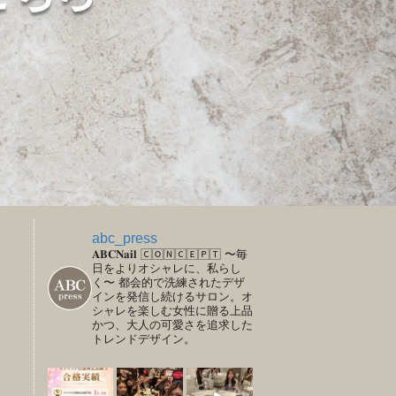
abc_press
𝐀𝐁𝐂𝐍𝐚𝐢𝐥
🄲🄾🄽🄲🄴🄿🅃
〜毎
日をよりオシャレに、私らし
く〜
都会的で洗練されたデザ
インを発信し続けるサロン。オ
シャレを楽しむ女性に贈る上品
かつ、大人の可愛さを追求した
トレンドデザイン。