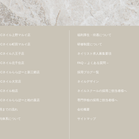
BCネイル上野マルイ店
福利厚生・待遇について
BCネイル町田マルイ店
研修制度について
BCネイル八王子店
ネイリスト求人募集要項
BCネイル北千住店
FAQ – よくある質問 –
BCネイルららぽーと新三郷店
採用ブログ一覧
BCネイル大宮店
ネイルデザイン
BCネイル柏店
ネイルスクールの採用ご担当者様へ
BCネイルららぽーと柏の葉店
専門学校の採用ご担当者様へ
用までの流れ
会社概要
与体系について
サイトマップ