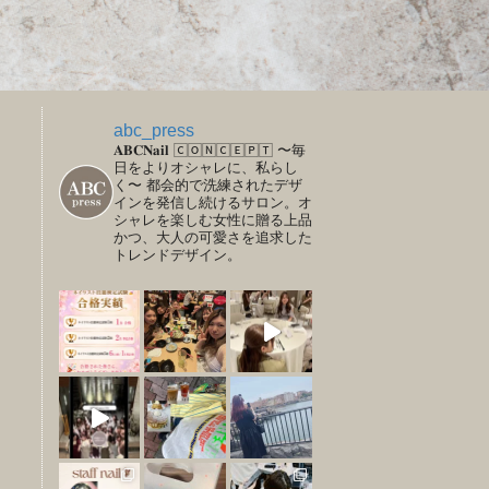
abc_press
𝐀𝐁𝐂𝐍𝐚𝐢𝐥
🄲🄾🄽🄲🄴🄿🅃
〜毎
日をよりオシャレに、私らし
く〜
都会的で洗練されたデザ
インを発信し続けるサロン。オ
シャレを楽しむ女性に贈る上品
かつ、大人の可愛さを追求した
トレンドデザイン。