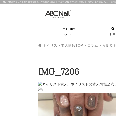
IMG_7206 | ネイリスト求人採用情報 未経験者歓迎【東京 銀座 新宿 池袋 渋谷 上野 自由が丘 吉祥寺 亀戸 町田 八王子 浦
Home
St
ホーム
社員
ネイリスト求人情報TOP
>
コラム
>
ＡＢＣネ
IMG_7206