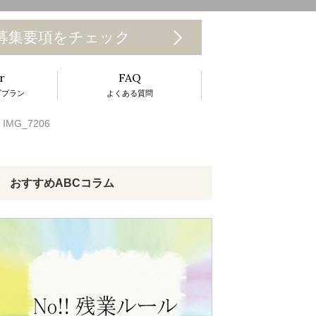
T
募集要項をチェック
o
r
FAQ
g
ププラン
よくある質問
g
>
IMG_7206
e
n
a
おすすめABCコラム
v
g
a