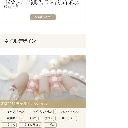
『ABCアワード表彰式』～ ネイリスト求人を
Check!!!
read more
ネイルデザイン
定額5980円 デザイン☆ネイル
キャンペーン
ネイリスト求人
ハンドネイル
定額ネイル
ABC
サロン
ネイリスト
ネイル
ネイルサロン
求人