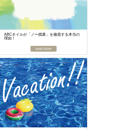
o
n
ABCネイルが「ノー残業」を徹底する本当の
理由！
read more