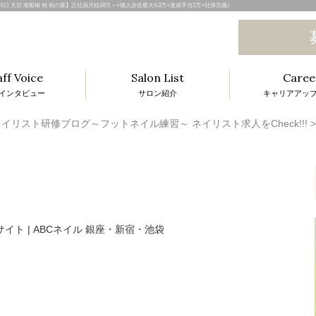
和 川口 大宮 南船橋 柏 柏の葉】正社員月給28万～+個人歩合最大4.3万+達成手当2万+社保完備♪
aff Voice
Salon List
Caree
インタビュー
サロン紹介
キャリアアッ
l
イリスト研修ブログ～フットネイル練習～ ネイリスト求人をCheck!!!
i
t
i