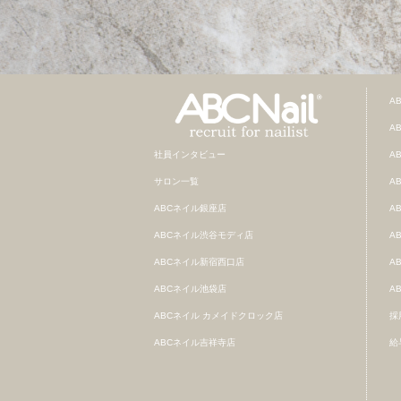
A
A
社員インタビュー
A
サロン一覧
A
ABCネイル銀座店
A
ABCネイル渋谷モディ店
A
ABCネイル新宿西口店
A
ABCネイル池袋店
A
ABCネイル カメイドクロック店
採
ABCネイル吉祥寺店
給