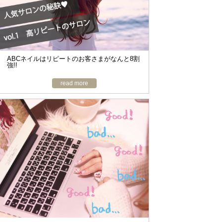
o
n
ABCネイルはリピートのお客さまがなんと8割
強!!
read more