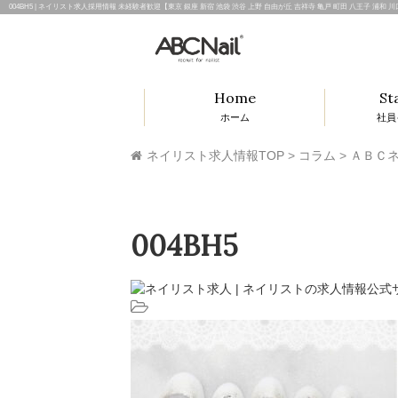
004BH5 | ネイリスト求人採用情報 未経験者歓迎【東京 銀座 新宿 池袋 渋谷 上野 自由が丘 吉祥寺 亀戸 町田 八王子 浦和
Home
St
ホーム
社員
ネイリスト求人情報TOP
>
コラム
>
ＡＢＣネ
004BH5