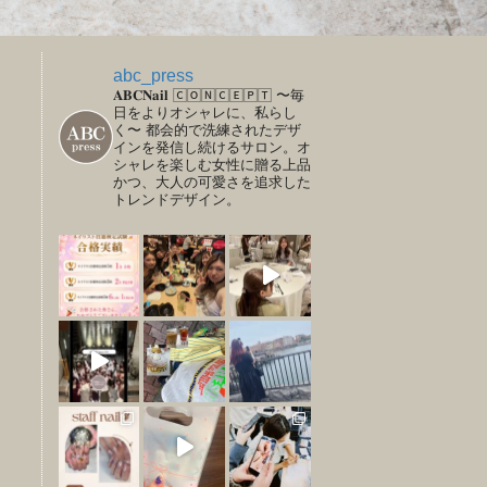
abc_press
𝐀𝐁𝐂𝐍𝐚𝐢𝐥
🄲🄾🄽🄲🄴🄿🅃
〜毎
日をよりオシャレに、私らし
く〜
都会的で洗練されたデザ
インを発信し続けるサロン。オ
シャレを楽しむ女性に贈る上品
かつ、大人の可愛さを追求した
トレンドデザイン。