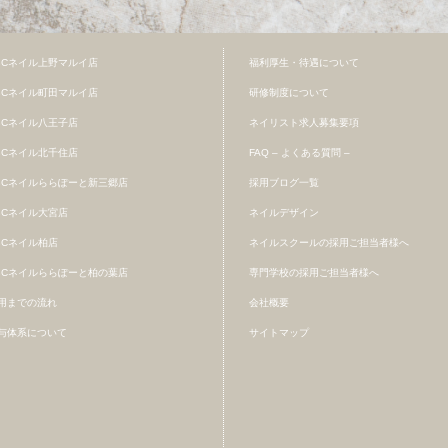
BCネイル上野マルイ店
福利厚生・待遇について
BCネイル町田マルイ店
研修制度について
BCネイル八王子店
ネイリスト求人募集要項
BCネイル北千住店
FAQ – よくある質問 –
BCネイルららぽーと新三郷店
採用ブログ一覧
BCネイル大宮店
ネイルデザイン
BCネイル柏店
ネイルスクールの採用ご担当者様へ
BCネイルららぽーと柏の葉店
専門学校の採用ご担当者様へ
用までの流れ
会社概要
与体系について
サイトマップ