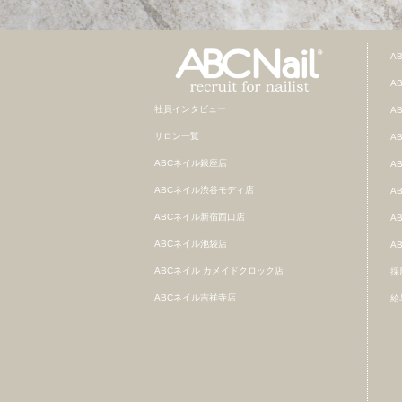
A
A
社員インタビュー
A
サロン一覧
A
ABCネイル銀座店
A
ABCネイル渋谷モディ店
A
ABCネイル新宿西口店
A
ABCネイル池袋店
A
ABCネイル カメイドクロック店
採
ABCネイル吉祥寺店
給