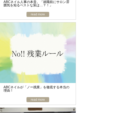
ABCネイル人事の本音。「就職前にサロン雰
囲気を知るベストな策は…？！」
read more
ABCネイルが「ノー残業」を徹底する本当の
理由！
read more