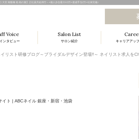
 川口 大宮 南船橋 柏 柏の葉】正社員月給28万～+個人歩合最大4.3万+達成手当2万+社保完備♪
aff Voice
Salon List
Caree
インタビュー
サロン紹介
キャリアアッ
l
イリスト研修ブログ～ブライダルデザイン登場‼～ ネイリスト求人をChec
i
t
i