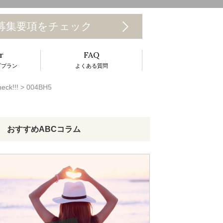
T
募集要項をチェック
o
r
FAQ
g
ププラン
よくある質問
g
k!!!
>
004BH5
e
n
a
おすすめABCコラム
v
g
a