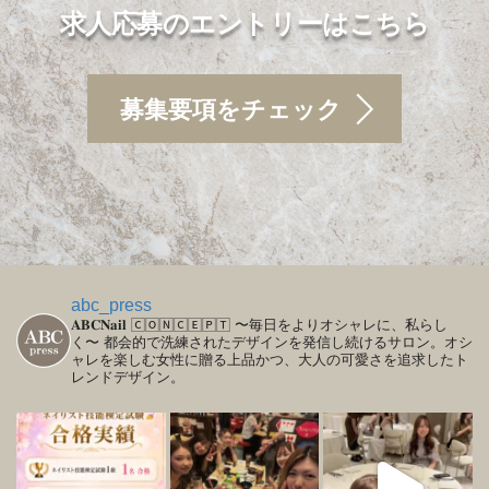
求人応募のエントリーはこちら
募集要項をチェック
abc_press
𝐀𝐁𝐂𝐍𝐚𝐢𝐥
🄲🄾🄽🄲🄴🄿🅃
〜毎日をよりオシャレに、私らし
く〜
都会的で洗練されたデザインを発信し続けるサロン。オシ
ャレを楽しむ女性に贈る上品かつ、大人の可愛さを追求したト
レンドデザイン。