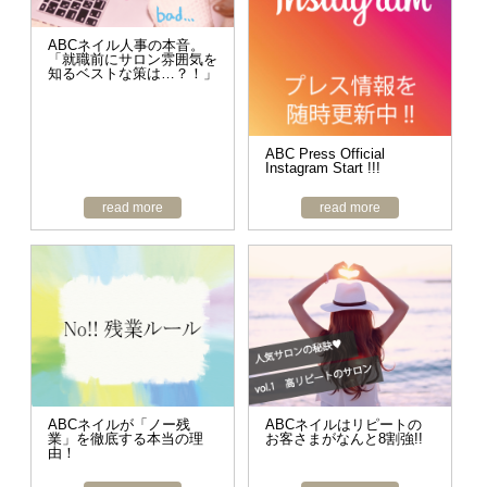
ABCネイル人事の本音。
「就職前にサロン雰囲気を
知るベストな策は…？！」
ABC Press Official
Instagram Start !!!
read more
read more
ABCネイルが「ノー残
ABCネイルはリピートの
業」を徹底する本当の理
お客さまがなんと8割強!!
由！