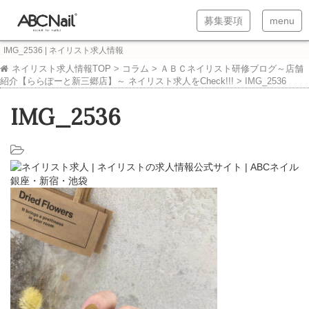
T
T
募集要項
menu
o
o
IMG_2536 | ネイリスト求人情報
g
g
ネイリスト求人情報TOP
>
コラム
>
ＡＢＣネイリスト研修ブログ～店舗
紹介【ららぽーと新三郷店】～ ネイリスト求人をCheck!!!
>
IMG_2536
g
g
l
l
IMG_2536
e
e
n
n
a
a
v
v
i
i
g
g
a
a
t
t
i
i