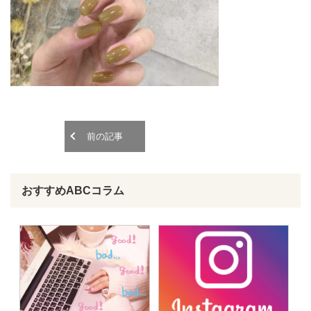
o
o
n
n
前の記事
おすすめABCコラム