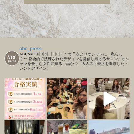
abc_press
𝐀𝐁𝐂𝐍𝐚𝐢𝐥
🄲🄾🄽🄲🄴🄿🅃
〜毎日をよりオシャレに、私らし
く〜
都会的で洗練されたデザインを発信し続けるサロン。オシ
ャレを楽しむ女性に贈る上品かつ、大人の可愛さを追求したト
レンドデザイン。