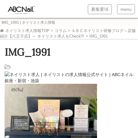
T
T
募集要項
menu
o
o
IMG_1991 | ネイリスト求人情報
g
g
ネイリスト求人情報TOP
>
コラム
>
ＡＢＣネイリスト研修ブログ～店舗
紹介【八王子店】～ ネイリスト求人をCheck!!!
>
IMG_1991
g
g
l
l
IMG_1991
e
e
n
n
a
a
v
v
i
i
g
g
a
a
t
t
i
i