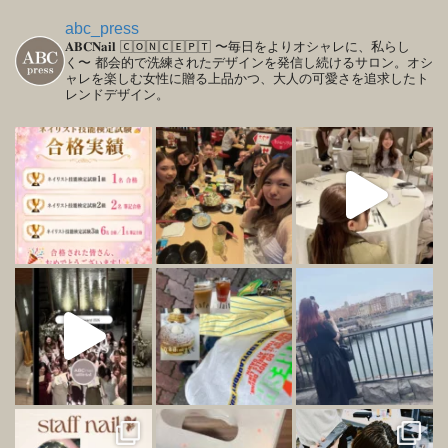
abc_press
𝐀𝐁𝐂𝐍𝐚𝐢𝐥
🄲🄾🄽🄲🄴🄿🅃
〜毎日をよりオシャレに、私らし
く〜
都会的で洗練されたデザインを発信し続けるサロン。オシ
ャレを楽しむ女性に贈る上品かつ、大人の可愛さを追求したト
レンドデザイン。