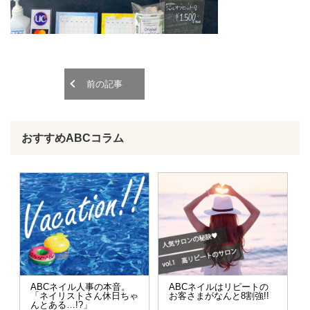
o
o
n
n
前の記事
おすすめABCコラム
ABCネイル人事の本音。
ABCネイルはリピートの
「ネイリストさん休日ちゃ
お客さまがなんと8割強!!
んとある…!?」