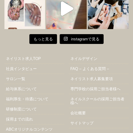
もっと見る
instagramで見る
ネイリスト求人TOP
ネイルデザイン
社員インタビュー
FAQ – よくある質問 –
サロン一覧
ネイリスト求人募集要項
給与体系について
専門学校の採用ご担当者様へ
福利厚生・待遇について
ネイルスクールの採用ご担当者
様へ
研修制度について
会社概要
採用までの流れ
サイトマップ
ABCオリジナルコンテンツ