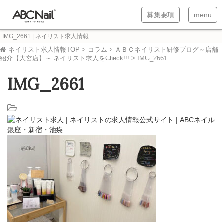
T
T
募集要項
menu
o
o
IMG_2661 | ネイリスト求人情報
g
g
ネイリスト求人情報TOP
>
コラム
>
ＡＢＣネイリスト研修ブログ～店舗
紹介【大宮店】～ ネイリスト求人をCheck!!!
>
IMG_2661
g
g
l
l
IMG_2661
e
e
n
n
a
a
v
v
i
i
g
g
a
a
t
t
i
i