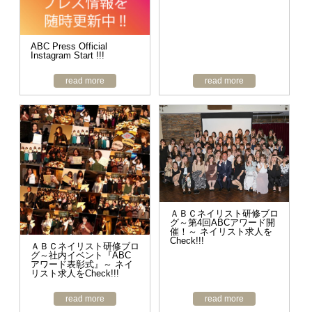
ABC Press Official
Instagram Start !!!
read more
read more
ＡＢＣネイリスト研修ブロ
グ～第4回ABCアワード開
催！～ ネイリスト求人を
Check!!!
ＡＢＣネイリスト研修ブロ
グ～社内イベント『ABC
アワード表彰式』～ ネイ
リスト求人をCheck!!!
read more
read more