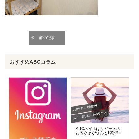
o
o
n
n
前の記事
おすすめABCコラム
ABCネイルはリピートの
お客さまがなんと8割強!!