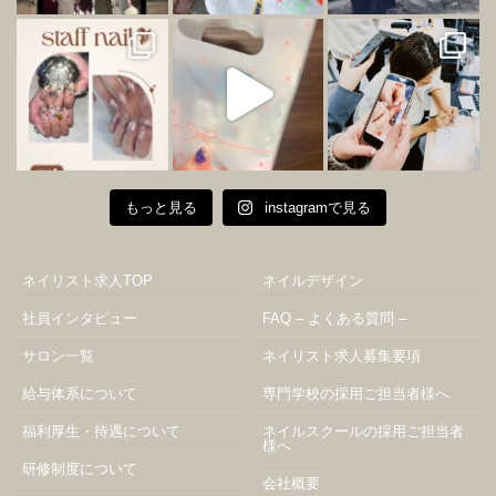
もっと見る
instagramで見る
ネイリスト求人TOP
ネイルデザイン
社員インタビュー
FAQ – よくある質問 –
サロン一覧
ネイリスト求人募集要項
給与体系について
専門学校の採用ご担当者様へ
福利厚生・待遇について
ネイルスクールの採用ご担当者
様へ
研修制度について
会社概要