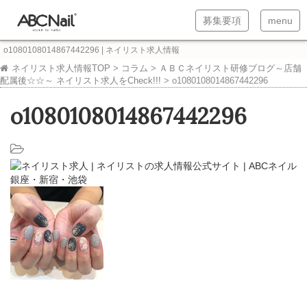
T
T
募集要項
menu
o
o
o1080108014867442296 | ネイリスト求人情報
g
g
ネイリスト求人情報TOP
>
コラム
>
ＡＢＣネイリスト研修ブログ～店舗
配属後☆☆～ ネイリスト求人をCheck!!!
>
o1080108014867442296
g
g
l
l
o1080108014867442296
e
e
n
n
a
a
v
v
i
i
g
g
a
a
t
t
i
i