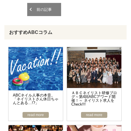
o
o
n
n
前の記事
おすすめABCコラム
ＡＢＣネイリスト研修ブロ
ABCネイル人事の本音。
グ～第4回ABCアワード開
「ネイリストさん休日ちゃ
催！～ ネイリスト求人を
んとある…!?」
Check!!!
read more
read more