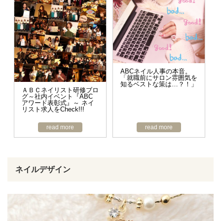
ABCネイル人事の本音。
「就職前にサロン雰囲気を
知るベストな策は…？！」
ＡＢＣネイリスト研修ブロ
グ～社内イベント『ABC
アワード表彰式』～ ネイ
リスト求人をCheck!!!
read more
read more
ネイルデザイン