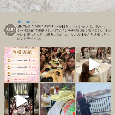
abc_press
𝐀𝐁𝐂𝐍𝐚𝐢𝐥
🄲🄾🄽🄲🄴🄿🅃
〜毎日をよりオシャレに、私らし
く〜
都会的で洗練されたデザインを発信し続けるサロン。オシ
ャレを楽しむ女性に贈る上品かつ、大人の可愛さを追求したト
レンドデザイン。