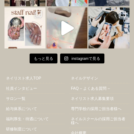
もっと見る
instagramで見る
ネイリスト求人TOP
ネイルデザイン
社員インタビュー
FAQ – よくある質問 –
サロン一覧
ネイリスト求人募集要項
給与体系について
専門学校の採用ご担当者様へ
福利厚生・待遇について
ネイルスクールの採用ご担当者
様へ
研修制度について
会社概要