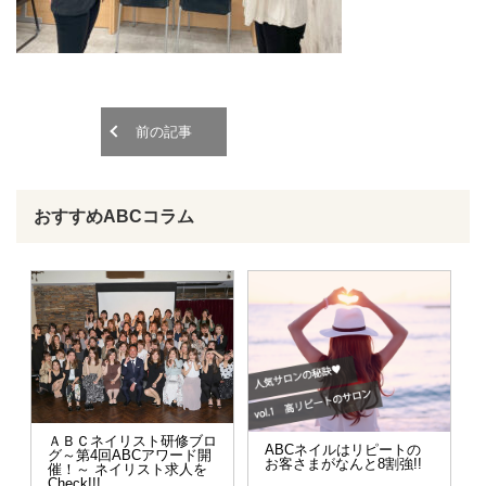
o
o
n
n
前の記事
おすすめABCコラム
ＡＢＣネイリスト研修ブロ
ABCネイルはリピートの
グ～第4回ABCアワード開
お客さまがなんと8割強!!
催！～ ネイリスト求人を
Check!!!