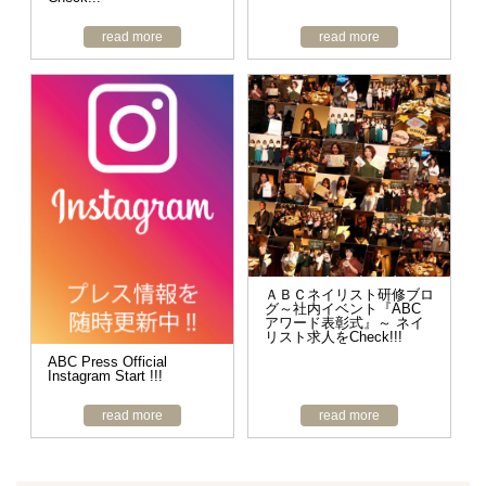
read more
read more
ＡＢＣネイリスト研修ブロ
グ～社内イベント『ABC
アワード表彰式』～ ネイ
リスト求人をCheck!!!
ABC Press Official
Instagram Start !!!
read more
read more