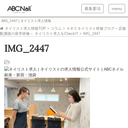
T
T
募集要項
menu
o
o
IMG_2447 | ネイリスト求人情報
g
g
ネイリスト求人情報TOP
>
コラム
>
ＡＢＣネイリスト研修ブログ～店舗
配属後の座学研修～ ネイリスト求人をCheck!!!
>
IMG_2447
g
g
l
l
IMG_2447
e
e
n
n
a
a
v
v
i
i
g
g
a
a
t
t
i
i