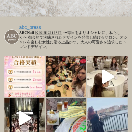
abc_press
𝐀𝐁𝐂𝐍𝐚𝐢𝐥
🄲🄾🄽🄲🄴🄿🅃
〜毎日をよりオシャレに、私らし
く〜
都会的で洗練されたデザインを発信し続けるサロン。オシ
ャレを楽しむ女性に贈る上品かつ、大人の可愛さを追求したト
レンドデザイン。