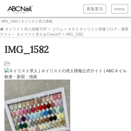
T
T
募集要項
menu
o
o
IMG_1582 | ネイリスト求人情報
g
g
ネイリスト求人情報TOP
>
コラム
>
ＡＢＣネイリスト研修ブログ～接客
テスト～ ネイリスト求人をCheck!!!
>
IMG_1582
g
g
l
l
IMG_1582
e
e
n
n
a
a
v
v
i
i
g
g
a
a
t
t
i
i