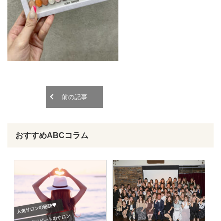
o
o
n
n
前の記事
おすすめABCコラム