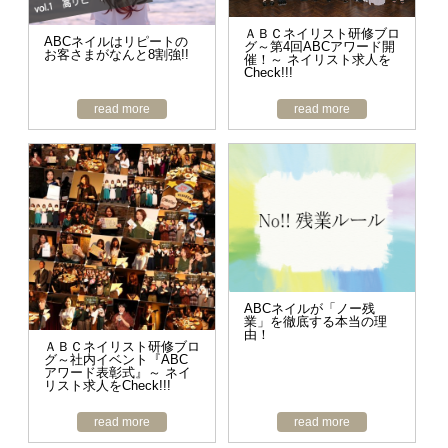
ＡＢＣネイリスト研修ブロ
ABCネイルはリピートの
グ～第4回ABCアワード開
お客さまがなんと8割強!!
催！～ ネイリスト求人を
Check!!!
read more
read more
ABCネイルが「ノー残
業」を徹底する本当の理
由！
ＡＢＣネイリスト研修ブロ
グ～社内イベント『ABC
アワード表彰式』～ ネイ
リスト求人をCheck!!!
read more
read more