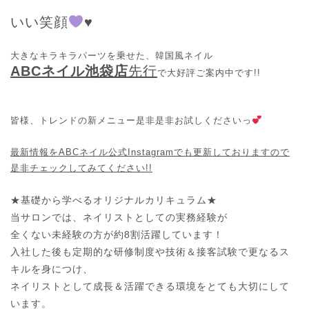
いい笑顔
♥
大きなキラキラパーツを乗せた、韓国風ネイル
ABCネイル池袋店
先行
で大好評ご案内中です!!
皆様、トレンドの新メニュー是非是非お試しくださいっ
最新情報をABCネイル公式Instagramでも更新しておりますので
是非チェックしてみてください!!
★基礎から学べるオリジナルカリキュラム★

当サロンでは、ネイリストとしての実務経験が

全くない未経験の方が約8割活躍しています！

入社した後も定期的な研修制度や技術＆接客試験で更なるス
キルを身につけ、

ネイリストとして成長＆活躍できる環境をとても大切にして
います。
