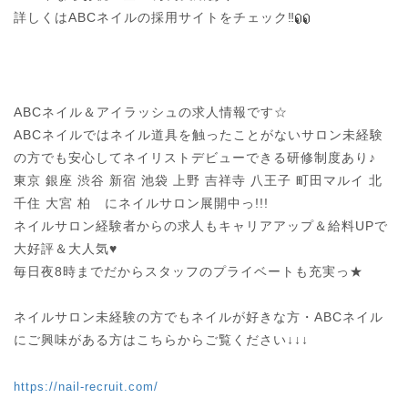
詳しくはABCネイルの採用サイトをチェック‼︎
ABCネイル＆アイラッシュの求人情報です☆

ABCネイルではネイル道具を触ったことがないサロン未経験
の方でも安心してネイリストデビューできる研修制度あり♪

東京 銀座 渋谷 新宿 池袋 上野 吉祥寺 八王子 町田マルイ 北
千住 大宮 柏　にネイルサロン展開中っ!!!

ネイルサロン経験者からの求人もキャリアアップ＆給料UPで
大好評＆大人気♥

毎日夜8時までだからスタッフのプライベートも充実っ★

ネイルサロン未経験の方でもネイルが好きな方・ABCネイル
にご興味がある方はこちらからご覧ください↓↓↓
https://nail-recruit.com/