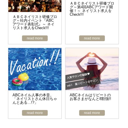
ＡＢＣネイリスト研修ブロ
グ～第4回ABCアワード開
催！～ ネイリスト求人を
Check!!!
ＡＢＣネイリスト研修ブロ
グ～社内イベント『ABC
アワード表彰式』～ ネイ
リスト求人をCheck!!!
read more
read more
ABCネイル人事の本音。
ABCネイルはリピートの
「ネイリストさん休日ちゃ
お客さまがなんと8割強!!
んとある…!?」
read more
read more