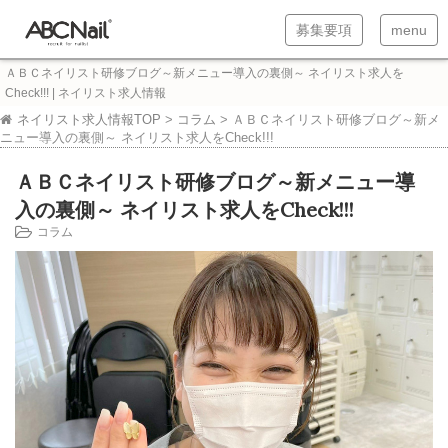
T
T
募集要項
menu
o
o
ＡＢＣネイリスト研修ブログ～新メニュー導入の裏側～ ネイリスト求人を
g
g
Check!!! | ネイリスト求人情報
g
g
ネイリスト求人情報TOP
>
コラム
>
ＡＢＣネイリスト研修ブログ～新メ
ニュー導入の裏側～ ネイリスト求人をCheck!!!
l
l
ＡＢＣネイリスト研修ブログ～新メニュー導
e
e
入の裏側～ ネイリスト求人をCheck!!!
n
n
コラム
a
a
v
v
i
i
g
g
a
a
t
t
i
i