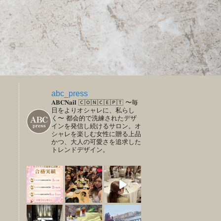
abc_press
𝐀𝐁𝐂𝐍𝐚𝐢𝐥
🄲🄾🄽🄲🄴🄿🅃
〜毎
日をよりオシャレに、私らし
く〜
都会的で洗練されたデザ
インを発信し続けるサロン。オ
シャレを楽しむ女性に贈る上品
かつ、大人の可愛さを追求した
トレンドデザイン。