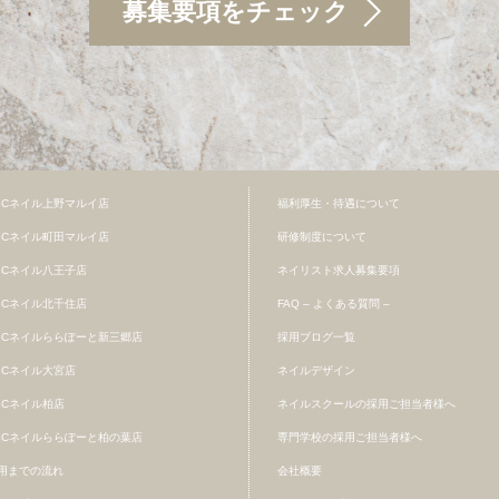
募集要項をチェック
BCネイル上野マルイ店
福利厚生・待遇について
BCネイル町田マルイ店
研修制度について
BCネイル八王子店
ネイリスト求人募集要項
BCネイル北千住店
FAQ – よくある質問 –
BCネイルららぽーと新三郷店
採用ブログ一覧
BCネイル大宮店
ネイルデザイン
BCネイル柏店
ネイルスクールの採用ご担当者様へ
BCネイルららぽーと柏の葉店
専門学校の採用ご担当者様へ
用までの流れ
会社概要