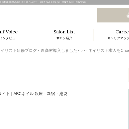
大宮 南船橋 柏 柏の葉】正社員月給28万～+個人歩合最大4.3万+達成手当2万+社保完備♪
aff Voice
Salon List
Caree
インタビュー
サロン紹介
キャリアアッ
l
イリスト研修ブログ～新商材導入しました～♪～ ネイリスト求人をCheck!
i
t
i