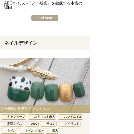
ABCネイルが「ノー残業」を徹底する本当の
理由！
read more
ネイルデザイン
定額5980円 デザイン☆ネイル
キャンペーン
ネイリスト求人
ハンドネイル
定額ネイル
ABC
サロン
ネイリスト
ネイル
ネイルサロン
求人