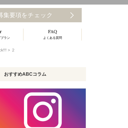
T
募集要項をチェック
o
r
FAQ
g
ププラン
よくある質問
g
!!
>
２
e
n
a
おすすめABCコラム
v
g
a