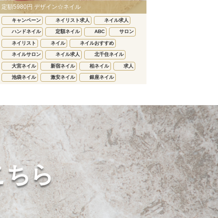
定額5980円 デザイン☆ネイル
キャンペーン
ネイリスト求人
ネイル求人
ハンドネイル
定額ネイル
ABC
サロン
ネイリスト
ネイル
ネイルおすすめ
ネイルサロン
ネイル求人
北千住ネイル
大宮ネイル
新宿ネイル
柏ネイル
求人
池袋ネイル
激安ネイル
銀座ネイル
こちら