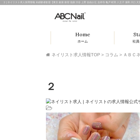
２ | ネイリスト求人採用情報 未経験者歓迎【東京 銀座 新宿 池袋 渋谷 上野 自由が丘 吉祥寺 亀戸 町田 八王子 浦和 川口 
Home
St
ホーム
社員
ネイリスト求人情報TOP
>
コラム
>
ＡＢＣネ
２