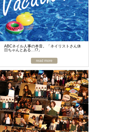
ABCネイル人事の本音。「ネイリストさん休
日ちゃんとある…!?」
read more