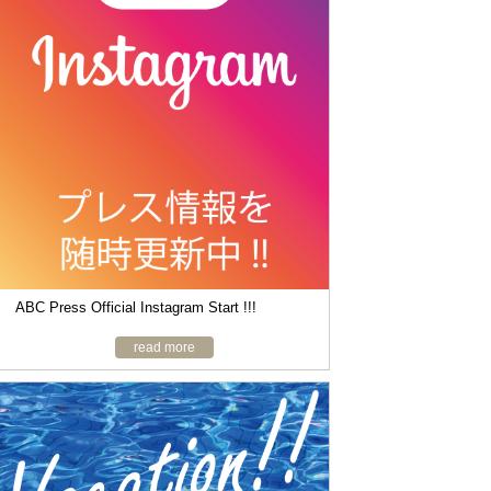
o
n
ABC Press Official Instagram Start !!!
read more