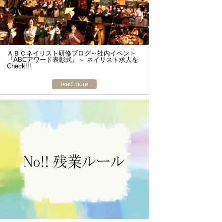
ＡＢＣネイリスト研修ブログ～社内イベント
『ABCアワード表彰式』～ ネイリスト求人を
Check!!!
read more