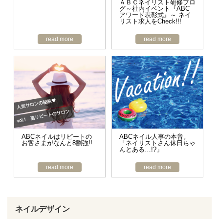
ＡＢＣネイリスト研修ブロ
グ～社内イベント『ABC
アワード表彰式』～ ネイ
リスト求人をCheck!!!
read more
read more
ABCネイルはリピートの
ABCネイル人事の本音。
お客さまがなんと8割強!!
「ネイリストさん休日ちゃ
んとある…!?」
read more
read more
ネイルデザイン