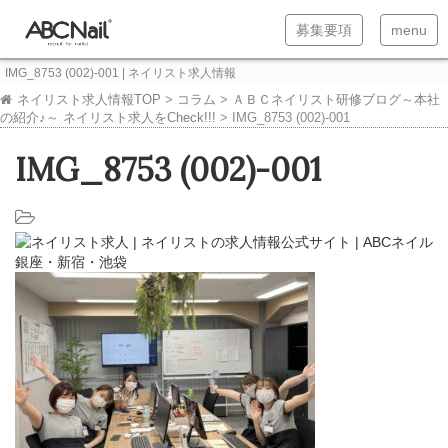
T
T
募集要項
menu
o
o
IMG_8753 (002)-001 | ネイリスト求人情報
g
g
ネイリスト求人情報TOP
>
コラム
>
ＡＢＣネイリスト研修ブログ～本社
の紹介♪～ ネイリスト求人をCheck!!!
>
IMG_8753 (002)-001
g
g
l
l
IMG_8753 (002)-001
e
e
n
n
a
a
v
v
i
i
g
g
a
a
t
t
i
i