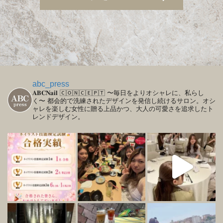
abc_press
𝐀𝐁𝐂𝐍𝐚𝐢𝐥
🄲🄾🄽🄲🄴🄿🅃
〜毎日をよりオシャレに、私らし
く〜
都会的で洗練されたデザインを発信し続けるサロン。オシ
ャレを楽しむ女性に贈る上品かつ、大人の可愛さを追求したト
レンドデザイン。