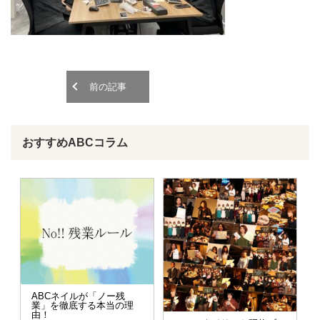
o
o
n
n
前の記事
おすすめABCコラム
ABCネイルが「ノー残
業」を徹底する本当の理
由！