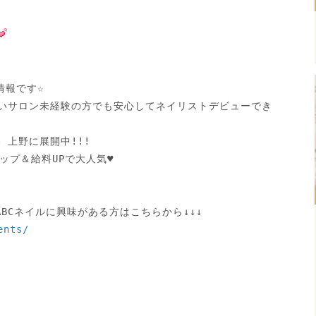
報です☆

ないサロン未経験の方でも安心してネイリストデビューでき
上野に展開中!!! 

プ＆給料UPで大人気♥

ents/