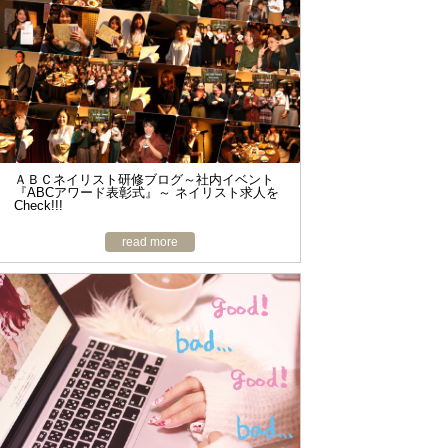
o
n
ＡＢＣネイリスト研修ブログ～社内イベント
『ABCアワード表彰式』～ ネイリスト求人を
Check!!!
read more