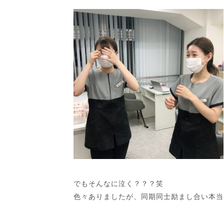
でもそんなに泣く？？？笑
色々ありましたが、同期同士励まし合い本当