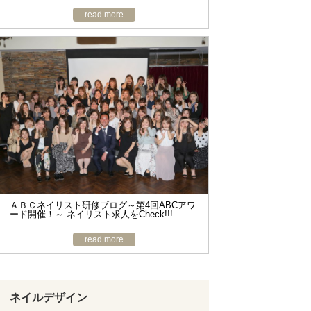
read more
ＡＢＣネイリスト研修ブログ～第4回ABCアワ
ード開催！～ ネイリスト求人をCheck!!!
read more
ネイルデザイン