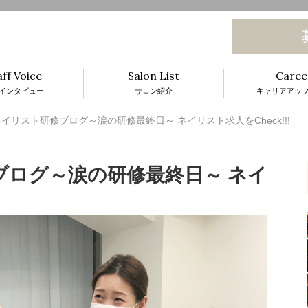
aff Voice
Salon List
Caree
インタビュー
サロン紹介
キャリアアッ
l
イリスト研修ブログ～涙の研修最終日～ ネイリスト求人をCheck!!!
ブログ～涙の研修最終日～ ネイ
i
t
i