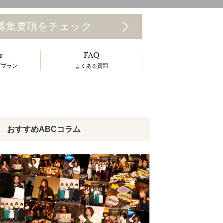
T
募集要項をチェック
o
r
FAQ
g
ププラン
よくある質問
g
e
n
a
おすすめABCコラム
v
g
a