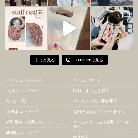
もっと見る
instagramで見る
ネイリスト求人TOP
ネイルデザイン
社員インタビュー
FAQ – よくある質問 –
サロン一覧
ネイリスト求人募集要項
給与体系について
専門学校の採用ご担当者様へ
福利厚生・待遇について
ネイルスクールの採用ご担当者
様へ
研修制度について
会社概要