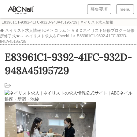
T
T
募集要項
menu
o
o
E83961C1-9392-41FC-932D-948A45195729 | ネイリスト求人情報
g
g
ネイリスト求人情報TOP
>
コラム
>
ＡＢＣネイリスト研修ブログ～研修
所修了式★～ ネイリスト求人をCheck!!!
>
E83961C1-9392-41FC-932D-
g
g
948A45195729
l
l
E83961C1-9392-41FC-932D-
e
e
n
n
948A45195729
a
a
v
v
i
i
g
g
a
a
t
t
i
i