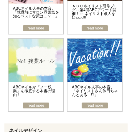
ＡＢＣネイリスト研修ブロ
ABCネイル人事の本音。
グ～第4回ABCアワード開
「就職前にサロン雰囲気を
催！～ ネイリスト求人を
知るベストな策は…？！」
Check!!!
read more
read more
ABCネイルが「ノー残
ABCネイル人事の本音。
業」を徹底する本当の理
「ネイリストさん休日ちゃ
由！
んとある…!?」
read more
read more
ネイルデザイン