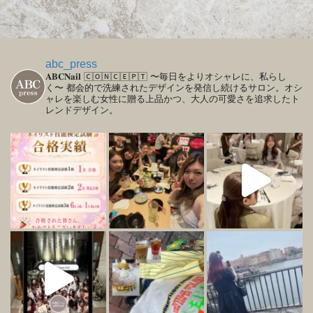
abc_press
𝐀𝐁𝐂𝐍𝐚𝐢𝐥
🄲🄾🄽🄲🄴🄿🅃
〜毎日をよりオシャレに、私らし
く〜
都会的で洗練されたデザインを発信し続けるサロン。オシ
ャレを楽しむ女性に贈る上品かつ、大人の可愛さを追求したト
レンドデザイン。