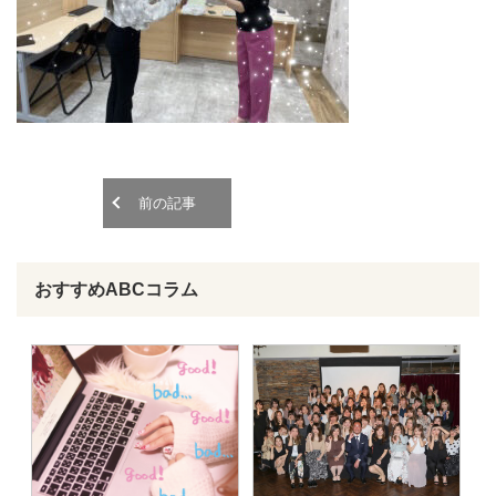
o
o
n
n
前の記事
おすすめABCコラム