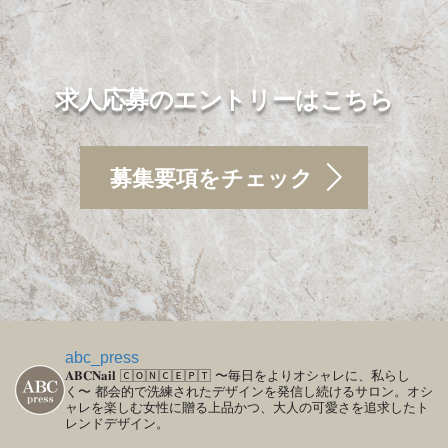
求人応募のエントリーはこちら
募集要項をチェック
abc_press
𝐀𝐁𝐂𝐍𝐚𝐢𝐥
🄲🄾🄽🄲🄴🄿🅃
〜毎日をよりオシャレに、私らし
く〜
都会的で洗練されたデザインを発信し続けるサロン。オシ
ャレを楽しむ女性に贈る上品かつ、大人の可愛さを追求したト
レンドデザイン。