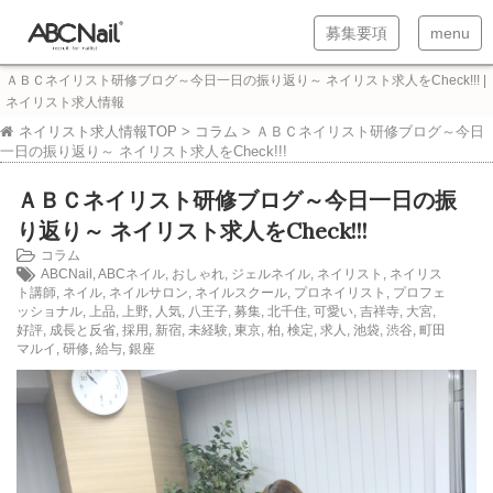
T
T
募集要項
menu
o
o
ＡＢＣネイリスト研修ブログ～今日一日の振り返り～ ネイリスト求人をCheck!!! |
g
g
ネイリスト求人情報
g
g
ネイリスト求人情報TOP
>
コラム
>
ＡＢＣネイリスト研修ブログ～今日
一日の振り返り～ ネイリスト求人をCheck!!!
l
l
ＡＢＣネイリスト研修ブログ～今日一日の振
e
e
り返り～ ネイリスト求人をCheck!!!
n
n
コラム
a
a
ABCNail
,
ABCネイル
,
おしゃれ
,
ジェルネイル
,
ネイリスト
,
ネイリス
ト講師
,
ネイル
,
ネイルサロン
,
ネイルスクール
,
プロネイリスト
,
プロフェ
v
v
ッショナル
,
上品
,
上野
,
人気
,
八王子
,
募集
,
北千住
,
可愛い
,
吉祥寺
,
大宮
,
i
i
好評
,
成長と反省
,
採用
,
新宿
,
未経験
,
東京
,
柏
,
検定
,
求人
,
池袋
,
渋谷
,
町田
マルイ
,
研修
,
給与
,
銀座
g
g
a
a
t
t
i
i