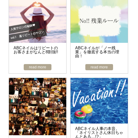
ABCネイルはリピートの
ABCネイルが「ノー残
お客さまがなんと8割強!!
業」を徹底する本当の理
由！
read more
read more
ABCネイル人事の本音。
「ネイリストさん休日ちゃ
んとある…!?」