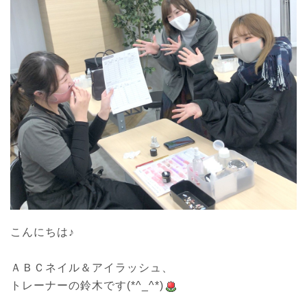
o
o
n
n
こんにちは♪

ＡＢＣネイル＆アイラッシュ、

トレーナーの鈴木です(*^_^*)