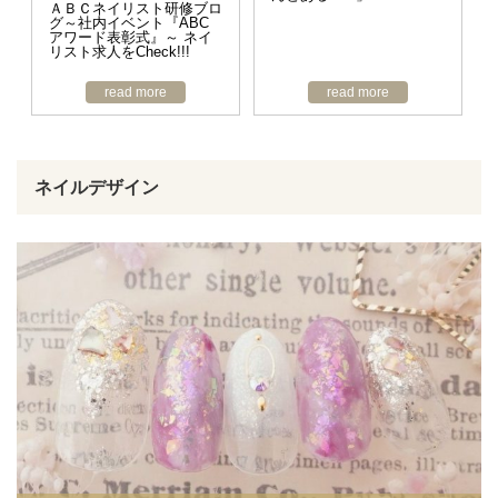
ＡＢＣネイリスト研修ブロ
グ～社内イベント『ABC
アワード表彰式』～ ネイ
リスト求人をCheck!!!
read more
read more
ネイルデザイン