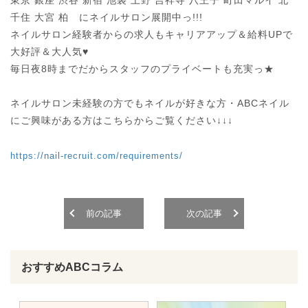
東京 銀座 渋谷 新宿 池袋 上野 吉祥寺 八王子 町田マルイ 北
千住 大宮 柏　にネイルサロン展開中っ!!!

ネイルサロン経験者からの求人もキャリアアップ＆給料UPで
大好評＆大人気♥

毎日夜8時までだからスタッフのプライベートも充実っ★

ネイルサロン未経験の方でもネイルが好きな方・ABCネイル
にご興味がある方はこちらからご覧ください↓↓↓
https://nail-recruit.com/requirements/
前の記事
次の記事
おすすめABCコラム