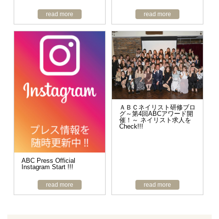
read more
read more
ＡＢＣネイリスト研修ブロ
グ～第4回ABCアワード開
催！～ ネイリスト求人を
Check!!!
ABC Press Official
Instagram Start !!!
read more
read more