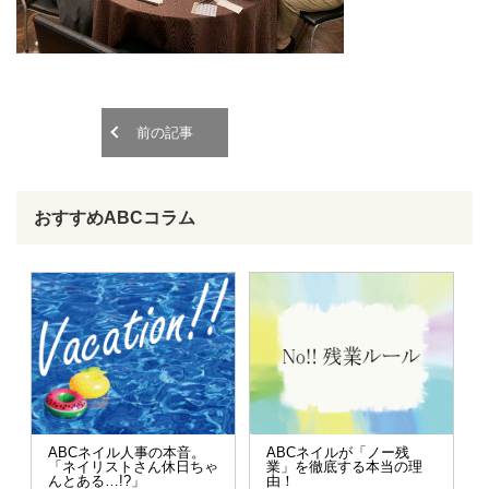
o
o
n
n
前の記事
おすすめABCコラム
ABCネイル人事の本音。
ABCネイルが「ノー残
「ネイリストさん休日ちゃ
業」を徹底する本当の理
んとある…!?」
由！