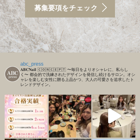
募集要項をチェック
abc_press
𝐀𝐁𝐂𝐍𝐚𝐢𝐥
🄲🄾🄽🄲🄴🄿🅃
〜毎日をよりオシャレに、私らし
く〜
都会的で洗練されたデザインを発信し続けるサロン。オシ
ャレを楽しむ女性に贈る上品かつ、大人の可愛さを追求したト
レンドデザイン。