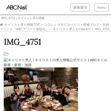
T
T
募集要項
menu
o
o
IMG_4751 | ネイリスト求人情報
g
g
ネイリスト求人情報TOP
>
コラム
>
ＡＢＣネイリスト研修ブログ～社内
イベント『ABCアワード表彰式』～ ネイリスト求人をCheck!!!
>
IMG_4751
g
g
l
l
IMG_4751
e
e
n
n
a
a
v
v
i
i
g
g
a
a
t
t
i
i