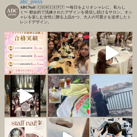
abc_press
𝐀𝐁𝐂𝐍𝐚𝐢𝐥
🄲🄾🄽🄲🄴🄿🅃
〜毎日をよりオシャレに、私らし
く〜
都会的で洗練されたデザインを発信し続けるサロン。オシ
ャレを楽しむ女性に贈る上品かつ、大人の可愛さを追求したト
レンドデザイン。