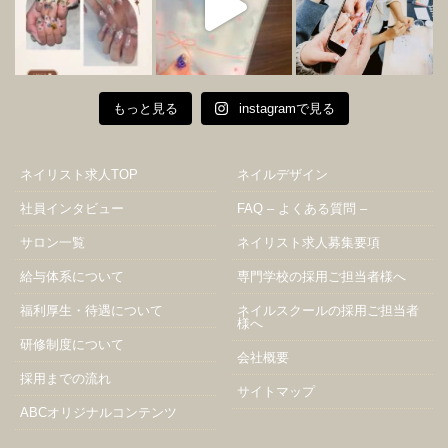
もっと見る
instagramで見る
ネイリスト求人TOP
ネイルデザイン
社員インタビュー
FAQ – よくある質問 –
サロン一覧
ネイリスト求人募集要項
給与体系について
専門学校の採用ご担当者様へ
福利厚生・待遇について
ネイルスクールの採用ご担当者
様へ
研修制度について
会社概要
採用までの流れ
サイトマップ
ABCオリジナルコンテンツ