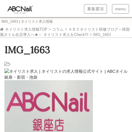
T
T
募集要項
menu
o
o
IMG_1663 | ネイリスト求人情報
g
g
ネイリスト求人情報TOP
>
コラム
>
ＡＢＣネイリスト研修ブログ～韓国
風ネイル全店導入へ★～ ネイリスト求人をCheck!!!
>
IMG_1663
g
g
l
l
IMG_1663
e
e
n
n
a
a
v
v
i
i
g
g
a
a
t
t
i
i