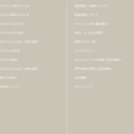
BCネイル上野マルイ店
福利厚生・待遇について
BCネイル町田マルイ店
研修制度について
BCネイル八王子店
ネイリスト求人募集要項
BCネイル北千住店
FAQ – よくある質問 –
BCネイルららぽーと新三郷店
採用ブログ一覧
BCネイル大宮店
ネイルデザイン
BCネイル柏店
ネイルスクールの採用ご担当者様へ
BCネイルららぽーと柏の葉店
専門学校の採用ご担当者様へ
用までの流れ
会社概要
与体系について
サイトマップ