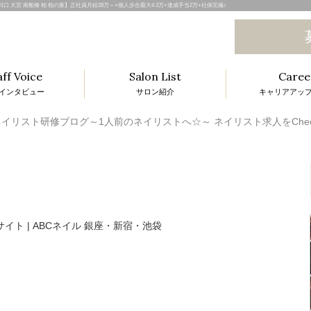
和 川口 大宮 南船橋 柏 柏の葉】正社員月給28万～+個人歩合最大4.3万+達成手当2万+社保完備♪
aff Voice
Salon List
Caree
インタビュー
サロン紹介
キャリアアッ
l
イリスト研修ブログ～1人前のネイリストへ☆～ ネイリスト求人をCheck!
i
t
i