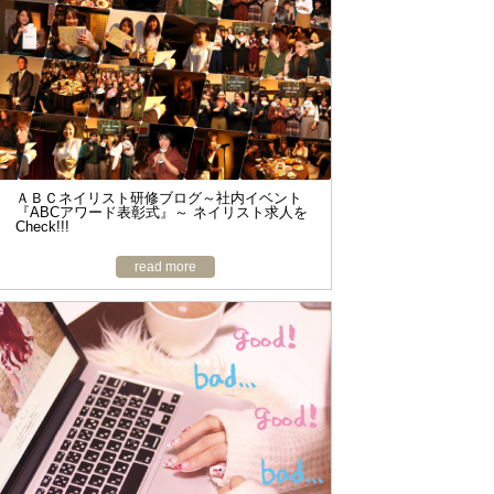
o
n
ＡＢＣネイリスト研修ブログ～社内イベント
『ABCアワード表彰式』～ ネイリスト求人を
Check!!!
read more