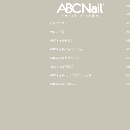
A
A
社員インタビュー
A
サロン一覧
A
ABCネイル銀座店
A
ABCネイル渋谷モディ店
A
ABCネイル新宿西口店
A
ABCネイル池袋店
A
ABCネイル カメイドクロック店
採
ABCネイル吉祥寺店
給