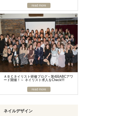
read more
ＡＢＣネイリスト研修ブログ～第4回ABCアワ
ード開催！～ ネイリスト求人をCheck!!!
read more
ネイルデザイン