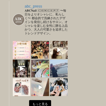
abc_press
𝐀𝐁𝐂𝐍𝐚𝐢𝐥
🄲🄾🄽🄲🄴🄿🅃
〜毎
日をよりオシャレに、私らし
く〜
都会的で洗練されたデザ
インを発信し続けるサロン。オ
シャレを楽しむ女性に贈る上品
かつ、大人の可愛さを追求した
トレンドデザイン。
もっと見る