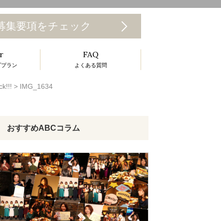
T
募集要項をチェック
o
r
FAQ
g
ププラン
よくある質問
g
!!
>
IMG_1634
e
n
a
おすすめABCコラム
v
g
a