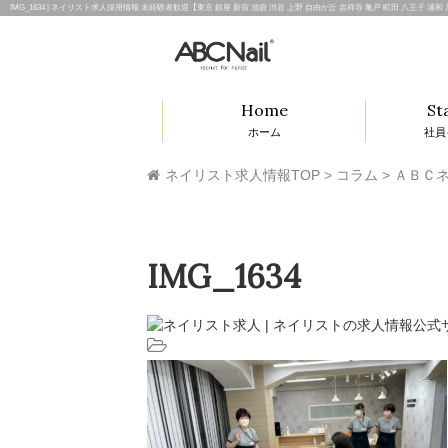
IMG_1634 | ネイリスト求人採用情報 未経験者歓迎【東京 銀座 新宿 池袋 渋谷 上野 自由が丘 吉祥寺 亀戸 町田 八王子 浦
Home
St
ホーム
社員
ネイリスト求人情報TOP
>
コラム
>
ＡＢＣネ
IMG_1634