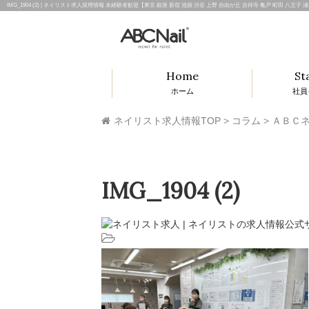
IMG_1904 (2) | ネイリスト求人採用情報 未経験者歓迎【東京 銀座 新宿 池袋 渋谷 上野 自由が丘 吉祥寺 亀戸 町田 八王
Home
St
ホーム
社員
ネイリスト求人情報TOP
>
コラム
>
ＡＢＣネ
IMG_1904 (2)