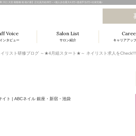
子 浦和 川口 大宮 南船橋 柏 柏の葉】正社員月給28万～+個人歩合最大4.3万+達成手当2万+社保完備♪
aff Voice
Salon List
Caree
インタビュー
サロン紹介
キャリアアッ
l
イリスト研修ブログ ～★4月組スタート★～ ネイリスト求人をCheck!!!
i
t
i