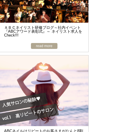
ＡＢＣネイリスト研修ブログ～社内イベント
『ABCアワード表彰式』～ ネイリスト求人を
Check!!!
read more
ABCネイルはリピートのお客さまがなんと8割