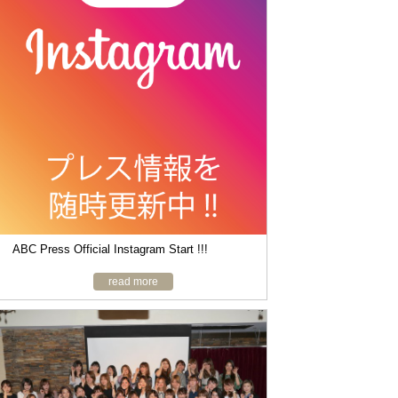
o
n
ABC Press Official Instagram Start !!!
read more