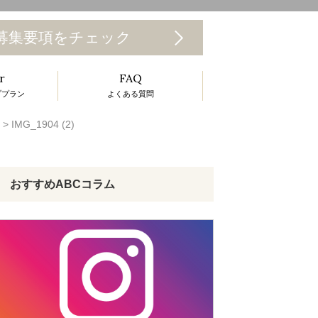
T
募集要項をチェック
o
r
FAQ
g
ププラン
よくある質問
g
>
IMG_1904 (2)
e
n
a
おすすめABCコラム
v
g
a