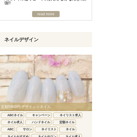
強!!
read more
ネイルデザイン
定額5980円 デザイン☆ネイル
ABCネイル
キャンペーン
ネイリスト求人
ネイル求人
ハンドネイル
定額ネイル
ABC
サロン
ネイリスト
ネイル
ネイルおすすめ
ネイルサロン
ネイル求人