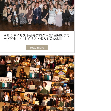
ＡＢＣネイリスト研修ブログ～第4回ABCアワ
ード開催！～ ネイリスト求人をCheck!!!
read more