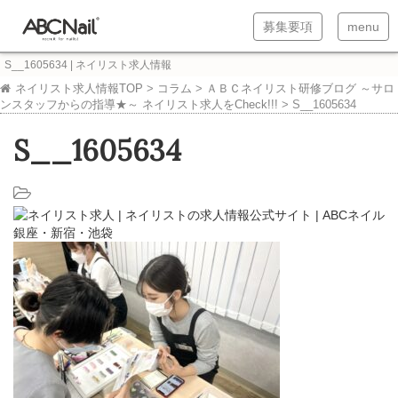
T
T
募集要項
menu
o
o
S__1605634 | ネイリスト求人情報
g
g
ネイリスト求人情報TOP
>
コラム
>
ＡＢＣネイリスト研修ブログ ～サロ
ンスタッフからの指導★～ ネイリスト求人をCheck!!!
>
S__1605634
g
g
l
l
S__1605634
e
e
n
n
a
a
v
v
i
i
g
g
a
a
t
t
i
i