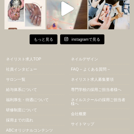
もっと見る
instagramで見る
ネイリスト求人TOP
ネイルデザイン
社員インタビュー
FAQ – よくある質問 –
サロン一覧
ネイリスト求人募集要項
給与体系について
専門学校の採用ご担当者様へ
福利厚生・待遇について
ネイルスクールの採用ご担当者
様へ
研修制度について
会社概要
採用までの流れ
サイトマップ
ABCオリジナルコンテンツ