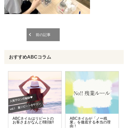
o
o
n
n
前の記事
おすすめABCコラム
ABCネイルはリピートの
ABCネイルが「ノー残
お客さまがなんと8割強!!
業」を徹底する本当の理
由！