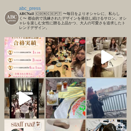
abc_press
𝐀𝐁𝐂𝐍𝐚𝐢𝐥
🄲🄾🄽🄲🄴🄿🅃
〜毎日をよりオシャレに、私らし
く〜
都会的で洗練されたデザインを発信し続けるサロン。オシ
ャレを楽しむ女性に贈る上品かつ、大人の可愛さを追求したト
レンドデザイン。