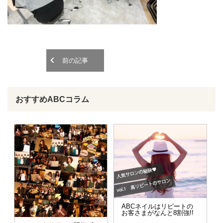
o
o
n
n
前の記事
おすすめABCコラム
ABCネイルはリピートの
お客さまがなんと8割強!!