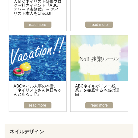
ＡＢＣネイリスト研修ブロ
グ～社内イベント『ABC
アワード表彰式』～ ネイ
リスト求人をCheck!!!
read more
read more
ABCネイル人事の本音。
ABCネイルが「ノー残
「ネイリストさん休日ちゃ
業」を徹底する本当の理
んとある…!?」
由！
read more
read more
ネイルデザイン