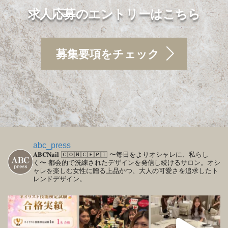
求人応募のエントリーはこちら
募集要項をチェック
abc_press
𝐀𝐁𝐂𝐍𝐚𝐢𝐥
🄲🄾🄽🄲🄴🄿🅃
〜毎日をよりオシャレに、私らし
く〜
都会的で洗練されたデザインを発信し続けるサロン。オシ
ャレを楽しむ女性に贈る上品かつ、大人の可愛さを追求したト
レンドデザイン。