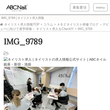
T
T
募集要項
menu
o
o
IMG_9789 | ネイリスト求人情報
g
g
ネイリスト求人情報TOP
>
コラム
>
ＡＢＣネイリスト研修ブログ ～デビ
ューに向けて座学研修～ ネイリスト求人をCheck!!!
>
IMG_9789
g
g
l
l
IMG_9789
e
e
n
n
a
a
v
v
i
i
g
g
a
a
t
t
i
i