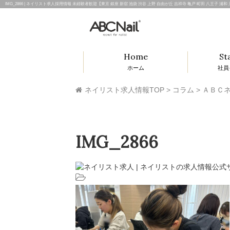
IMG_2866 | ネイリスト求人採用情報 未経験者歓迎【東京 銀座 新宿 池袋 渋谷 上野 自由が丘 吉祥寺 亀戸 町田 八王子 浦
Home
St
ホーム
社員
ネイリスト求人情報TOP
>
コラム
>
ＡＢＣネ
IMG_2866