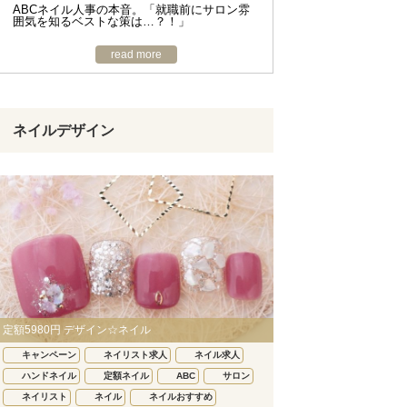
ABCネイル人事の本音。「就職前にサロン雰
囲気を知るベストな策は…？！」
read more
ネイルデザイン
定額5980円 デザイン☆ネイル
キャンペーン
ネイリスト求人
ネイル求人
ハンドネイル
定額ネイル
ABC
サロン
ネイリスト
ネイル
ネイルおすすめ