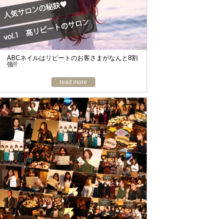
o
n
ABCネイルはリピートのお客さまがなんと8割
強!!
read more