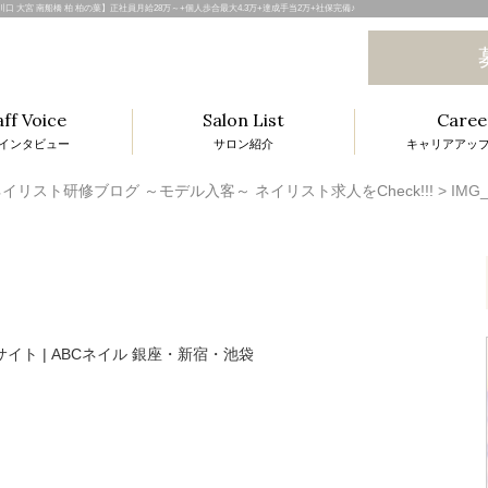
和 川口 大宮 南船橋 柏 柏の葉】正社員月給28万～+個人歩合最大4.3万+達成手当2万+社保完備♪
aff Voice
Salon List
Caree
インタビュー
サロン紹介
キャリアアッ
l
イリスト研修ブログ ～モデル入客～ ネイリスト求人をCheck!!!
>
IMG_
i
t
i