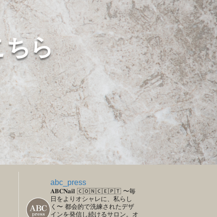
こちら
abc_press
𝐀𝐁𝐂𝐍𝐚𝐢𝐥
🄲🄾🄽🄲🄴🄿🅃
〜毎
日をよりオシャレに、私らし
く〜
都会的で洗練されたデザ
インを発信し続けるサロン。オ