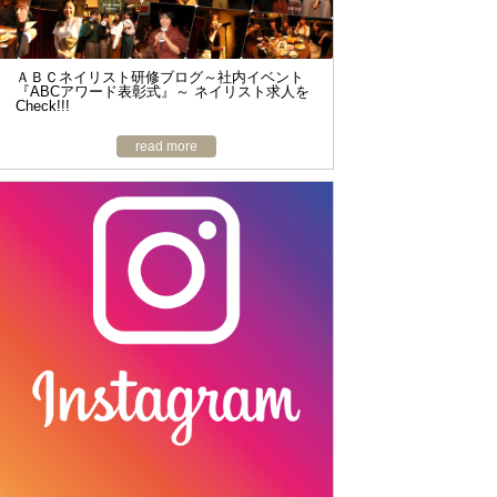
ＡＢＣネイリスト研修ブログ～社内イベント
『ABCアワード表彰式』～ ネイリスト求人を
Check!!!
read more