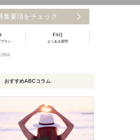
T
募集要項をチェック
o
r
FAQ
g
ププラン
よくある質問
g
2866
e
n
a
おすすめABCコラム
v
g
a