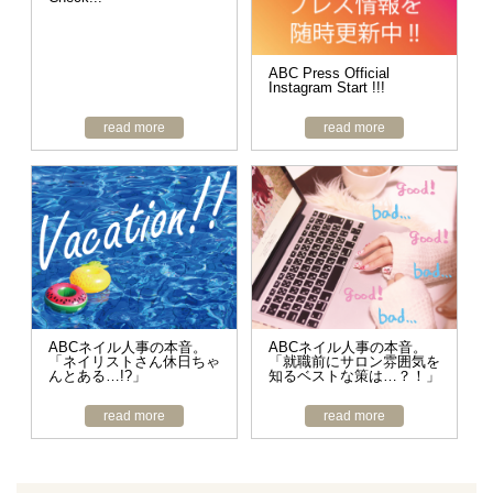
ABC Press Official
Instagram Start !!!
read more
read more
ABCネイル人事の本音。
ABCネイル人事の本音。
「ネイリストさん休日ちゃ
「就職前にサロン雰囲気を
んとある…!?」
知るベストな策は…？！」
read more
read more