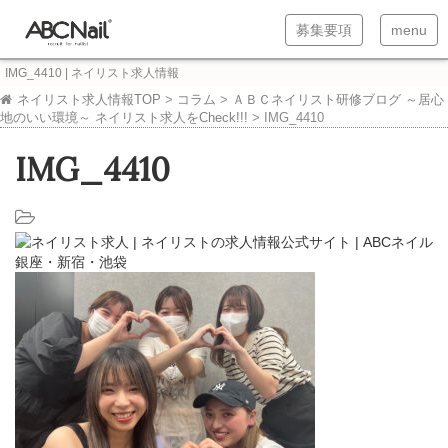
T
T
募集要項
menu
o
o
IMG_4410 | ネイリスト求人情報
g
g
ネイリスト求人情報TOP
>
コラム
>
ＡＢＣネイリスト研修ブログ ～居心
地のいい環境～ ネイリスト求人をCheck!!!
>
IMG_4410
g
g
l
l
IMG_4410
e
e
n
n
a
a
v
v
i
i
g
g
a
a
t
t
i
i