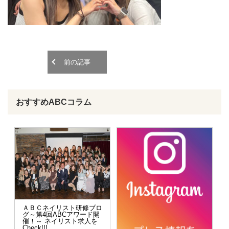
o
o
n
n
前の記事
おすすめABCコラム
ＡＢＣネイリスト研修ブロ
グ～第4回ABCアワード開
催！～ ネイリスト求人を
Check!!!