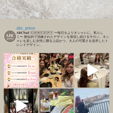
abc_press
𝐀𝐁𝐂𝐍𝐚𝐢𝐥
🄲🄾🄽🄲🄴🄿🅃
〜毎日をよりオシャレに、私らし
く〜
都会的で洗練されたデザインを発信し続けるサロン。オシ
ャレを楽しむ女性に贈る上品かつ、大人の可愛さを追求したト
レンドデザイン。