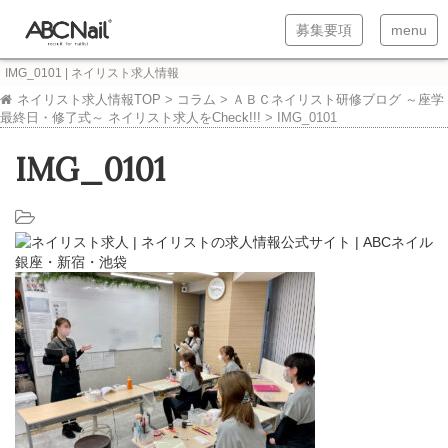
T
T
募集要項
menu
o
o
IMG_0101 | ネイリスト求人情報
g
g
ネイリスト求人情報TOP
>
コラム
>
ＡＢＣネイリスト研修ブログ ～座学
最終日・修了式～ ネイリスト求人をCheck!!!
>
IMG_0101
g
g
l
l
IMG_0101
e
e
n
n
a
a
v
v
i
i
g
g
a
a
t
t
i
i