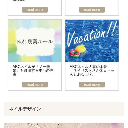
read more
read more
ABCネイルが「ノー残
ABCネイル人事の本音。
業」を徹底する本当の理
「ネイリストさん休日ちゃ
由！
んとある…!?」
read more
read more
ネイルデザイン