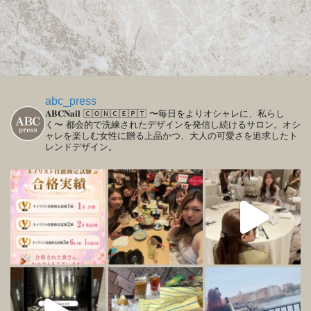
abc_press
𝐀𝐁𝐂𝐍𝐚𝐢𝐥
🄲🄾🄽🄲🄴🄿🅃
〜毎日をよりオシャレに、私らし
く〜
都会的で洗練されたデザインを発信し続けるサロン。オシ
ャレを楽しむ女性に贈る上品かつ、大人の可愛さを追求したト
レンドデザイン。