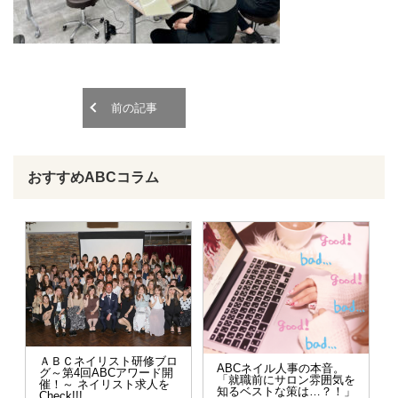
o
o
n
n
前の記事
おすすめABCコラム
ＡＢＣネイリスト研修ブロ
ABCネイル人事の本音。
グ～第4回ABCアワード開
「就職前にサロン雰囲気を
催！～ ネイリスト求人を
知るベストな策は…？！」
Check!!!