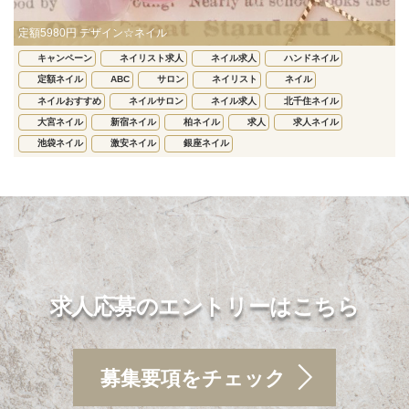
定額5980円 デザイン☆ネイル
キャンペーン
ネイリスト求人
ネイル求人
ハンドネイル
定額ネイル
ABC
サロン
ネイリスト
ネイル
ネイルおすすめ
ネイルサロン
ネイル求人
北千住ネイル
大宮ネイル
新宿ネイル
柏ネイル
求人
求人ネイル
池袋ネイル
激安ネイル
銀座ネイル
求人応募のエントリーはこちら
募集要項をチェック