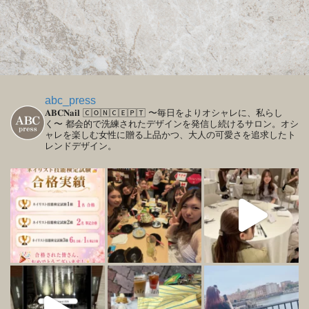
abc_press
𝐀𝐁𝐂𝐍𝐚𝐢𝐥
🄲🄾🄽🄲🄴🄿🅃
〜毎日をよりオシャレに、私らし
く〜
都会的で洗練されたデザインを発信し続けるサロン。オシ
ャレを楽しむ女性に贈る上品かつ、大人の可愛さを追求したト
レンドデザイン。