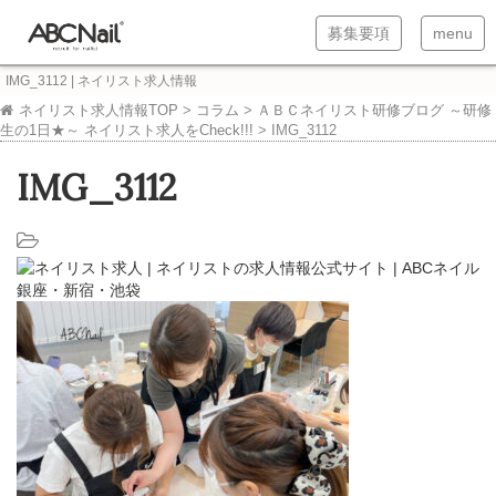
T
T
募集要項
menu
o
o
IMG_3112 | ネイリスト求人情報
g
g
ネイリスト求人情報TOP
>
コラム
>
ＡＢＣネイリスト研修ブログ ～研修
生の1日★～ ネイリスト求人をCheck!!!
>
IMG_3112
g
g
l
l
IMG_3112
e
e
n
n
a
a
v
v
i
i
g
g
a
a
t
t
i
i