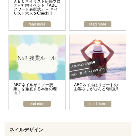
ＡＢＣネイリスト研修ブロ
グ～社内イベント『ABC
アワード表彰式』～ ネイ
リスト求人をCheck!!!
read more
read more
ABCネイルが「ノー残
ABCネイルはリピートの
業」を徹底する本当の理
お客さまがなんと8割強!!
由！
read more
read more
ネイルデザイン