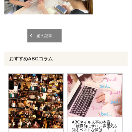
o
o
n
n
前の記事
おすすめABCコラム
ABCネイル人事の本音。
「就職前にサロン雰囲気を
知るベストな策は…？！」