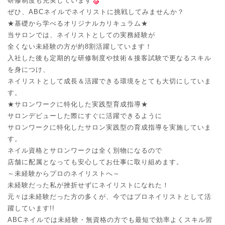
研修制度も充実しています
ぜひ、ABCネイルでネイリストに挑戦してみませんか？
★基礎から学べるオリジナルカリキュラム★
当サロンでは、ネイリストとしての実務経験が
全くない未経験の方が約8割活躍しています！
入社した後も定期的な研修制度や技術＆接客試験で更なるスキル
を身につけ、
ネイリストとして成長＆活躍できる環境をとても大切にしていま
す。
★サロンワークに特化した実践型育成指導★
サロンデビューした際にすぐに活躍できるように
サロンワークに特化したサロン実践型の育成指導を実施していま
す。
ネイル資格とサロンワークは全く別物になるので
店舗に配属となっても安心してお仕事に取り組めます。
～未経験からプロのネイリストへ～
未経験だった私が挫折せずにネイリストになれた！
元々は未経験だった方の多くが、今ではプロネイリストとして活
躍しています!!
ABCネイルでは未経験・無資格の方でも最短で効率よくスキル習