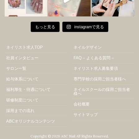
もっと見る
instagramで見る
ネイリスト求人TOP
ネイルデザイン
社員インタビュー
FAQ – よくある質問 –
サロン一覧
ネイリスト求人募集要項
給与体系について
専門学校の採用ご担当者様へ
福利厚生・待遇について
ネイルスクールの採用ご担当者
様へ
研修制度について
会社概要
採用までの流れ
サイトマップ
ABCオリジナルコンテンツ
Copyright © 2026 ABC Nail All Rights Reserved.