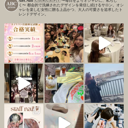
𝐀𝐁𝐂𝐍𝐚𝐢𝐥
🄲🄾🄽🄲🄴🄿🅃
〜毎日をよりオシャレに、私らし
く〜
都会的で洗練されたデザインを発信し続けるサロン。オシ
ャレを楽しむ女性に贈る上品かつ、大人の可愛さを追求したト
レンドデザイン。