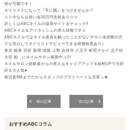
得が可能です！
ネイリストになって『手に職』をつけませんか？
☆☆今ならお祝い金30万円支給あり☆☆
詳しくはABCネイルの採用サイトをチェック‼︎
ABCネイル＆アイラッシュの求人情報です☆
ABCネイルではネイル道具を触ったことがないサロン未経験の方
でも安心してネイリストデビューできる研修制度あり♪
東京 銀座 渋谷 新宿 池袋 上野 吉祥寺 八王子 町田マルイ 北千住
大宮 柏 にネイルサロン展開中っ!!!
ネイルサロン経験者からの求人もキャリアアップ＆給料UPで大好
評＆大人気♥
毎日夜8時までだからスタッフのプライベートも充実っ★
前の記事
次の記事
おすすめABCコラム