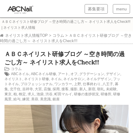
T
T
募集要項
menu
o
o
ＡＢＣネイリスト研修ブログ ～空き時間の過ごし方～ ネイリスト求人をCheck!!!
g
g
| ネイリスト求人情報
g
g
ネイリスト求人情報TOP
>
コラム
>
ＡＢＣネイリスト研修ブログ ～空き
時間の過ごし方～ ネイリスト求人をCheck!!!
l
l
ＡＢＣネイリスト研修ブログ ～空き時間の過
e
e
ごし方～ ネイリスト求人をCheck!!!
n
n
コラム
a
a
ABCネイル
,
ABCネイル研修
,
アート
,
オフ
,
グラデーション
,
デザイン
,
ネイリスト
,
ネイリスト研修
,
ネイル
,
ネイルサロン
,
ネイルデザイン
,
フッ
v
v
トネイル
,
プロフェッショナル
,
ワンカラー
,
上野
,
仕事終わり
,
八王子
,
募
i
i
集
,
北千住
,
吉祥寺
,
大宮
,
店舗
,
採用
,
接客
,
撮影
,
新人
,
新宿
,
朝礼
,
未経験
,
東京
,
柏
,
検定
,
求人
,
池袋
,
渋谷
,
町田マルイ
,
研修の進捗状況
,
研修所
,
研修
g
g
風景
,
給与
,
練習
,
美容
,
美意識
,
銀座
a
a
t
t
i
i