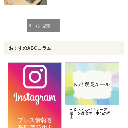
o
o
n
n
前の記事
おすすめABCコラム
ABCネイルが「ノー残
業」を徹底する本当の理
由！