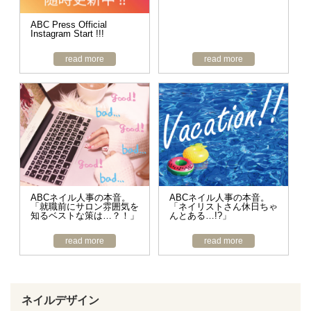
ABC Press Official
Instagram Start !!!
read more
read more
ABCネイル人事の本音。
ABCネイル人事の本音。
「就職前にサロン雰囲気を
「ネイリストさん休日ちゃ
知るベストな策は…？！」
んとある…!?」
read more
read more
ネイルデザイン