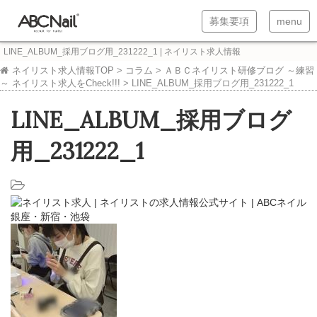
T
T
募集要項
menu
o
o
LINE_ALBUM_採用ブログ用_231222_1 | ネイリスト求人情報
g
g
ネイリスト求人情報TOP
>
コラム
>
ＡＢＣネイリスト研修ブログ ～練習
～ ネイリスト求人をCheck!!!
>
LINE_ALBUM_採用ブログ用_231222_1
g
g
l
l
LINE_ALBUM_採用ブログ
e
e
用_231222_1
n
n
a
a
v
v
i
i
g
g
a
a
t
t
i
i