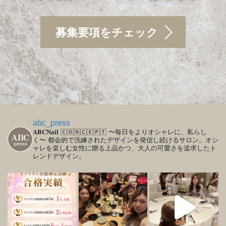
募集要項をチェック
abc_press
𝐀𝐁𝐂𝐍𝐚𝐢𝐥
🄲🄾🄽🄲🄴🄿🅃
〜毎日をよりオシャレに、私らし
く〜
都会的で洗練されたデザインを発信し続けるサロン。オシ
ャレを楽しむ女性に贈る上品かつ、大人の可愛さを追求したト
レンドデザイン。