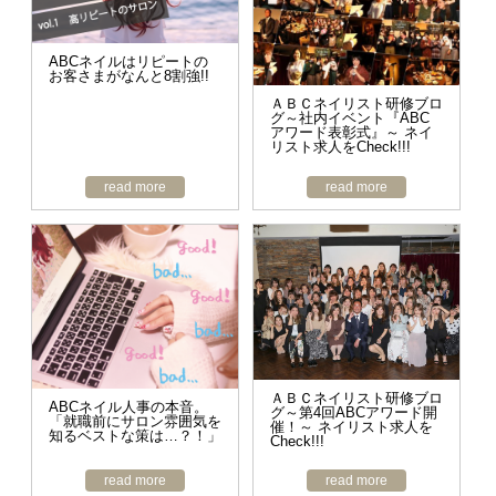
ABCネイルはリピートの
お客さまがなんと8割強!!
ＡＢＣネイリスト研修ブロ
グ～社内イベント『ABC
アワード表彰式』～ ネイ
リスト求人をCheck!!!
read more
read more
ＡＢＣネイリスト研修ブロ
ABCネイル人事の本音。
グ～第4回ABCアワード開
「就職前にサロン雰囲気を
催！～ ネイリスト求人を
知るベストな策は…？！」
Check!!!
read more
read more