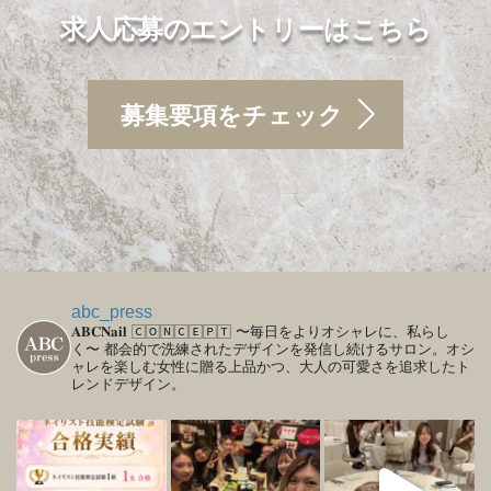
求人応募のエントリーはこちら
募集要項をチェック
abc_press
𝐀𝐁𝐂𝐍𝐚𝐢𝐥
🄲🄾🄽🄲🄴🄿🅃
〜毎日をよりオシャレに、私らし
く〜
都会的で洗練されたデザインを発信し続けるサロン。オシ
ャレを楽しむ女性に贈る上品かつ、大人の可愛さを追求したト
レンドデザイン。