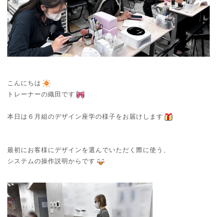
o
o
n
n
こんにちは
トレーナーの織田です
本日は６月組のデザイン座学の様子をお届けします
最初にお客様にデザインを選んでいただく際に使う、
システムの操作説明からです