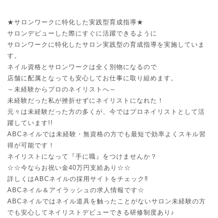
★サロンワークに特化した実践型育成指導★
サロンデビューした際にすぐに活躍できるように
サロンワークに特化したサロン実践型の育成指導を実施していま
す。
ネイル資格とサロンワークは全く別物になるので
店舗に配属となっても安心してお仕事に取り組めます。
～未経験からプロのネイリストへ～
未経験だった私が挫折せずにネイリストになれた！
元々は未経験だった方の多くが、今ではプロネイリストとして活
躍しています!!
ABCネイルでは未経験・無資格の方でも最短で効率よくスキル習
得が可能です！
ネイリストになって『手に職』をつけませんか？
☆☆今ならお祝い金40万円支給あり☆☆
詳しくはABCネイルの採用サイトをチェック‼︎
ABCネイル＆アイラッシュの求人情報です☆
ABCネイルではネイル道具を触ったことがないサロン未経験の方
でも安心してネイリストデビューできる研修制度あり♪