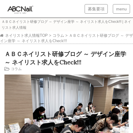
T
T
募集要項
menu
o
o
ＡＢＣネイリスト研修ブログ ～ デザイン座学 ～ ネイリスト求人をCheck!!! | ネイ
g
g
リスト求人情報
g
g
ネイリスト求人情報TOP
>
コラム
>
ＡＢＣネイリスト研修ブログ ～ デザ
イン座学 ～ ネイリスト求人をCheck!!!
l
l
ＡＢＣネイリスト研修ブログ ～ デザイン座学
e
e
～ ネイリスト求人をCheck!!!
n
n
コラム
a
a
v
v
i
i
g
g
a
a
t
t
i
i