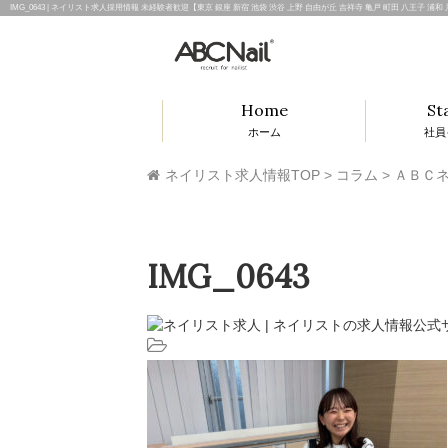
IMG_0643 | ネイリスト求人採用情報 未経験者歓迎【東京 銀座 新宿 池袋 渋谷 上野 自由が丘 吉祥寺 亀戸 町田 八王子 浦
Home
St
ホーム
社員
ネイリスト求人情報TOP
>
コラム
>
ＡＢＣネ
IMG_0643