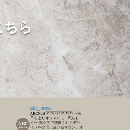
こちら
abc_press
𝐀𝐁𝐂𝐍𝐚𝐢𝐥
🄲🄾🄽🄲🄴🄿🅃
〜毎
日をよりオシャレに、私らし
く〜
都会的で洗練されたデザ
インを発信し続けるサロン。オ