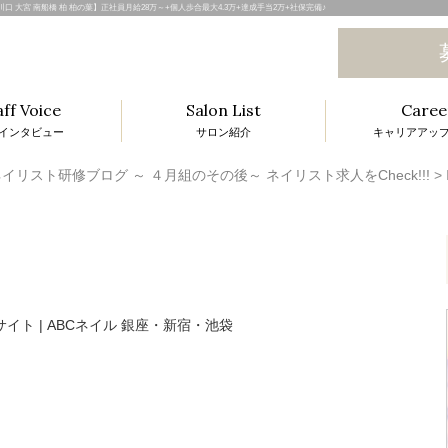
和 川口 大宮 南船橋 柏 柏の葉】正社員月給28万～+個人歩合最大4.3万+達成手当2万+社保完備♪
aff Voice
Salon List
Caree
インタビュー
サロン紹介
キャリアアッ
l
イリスト研修ブログ ～ ４月組のその後～ ネイリスト求人をCheck!!!
>
i
t
i