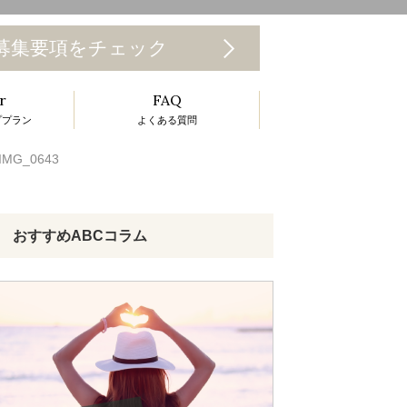
T
募集要項をチェック
o
r
FAQ
g
ププラン
よくある質問
g
IMG_0643
e
n
a
おすすめABCコラム
v
g
a