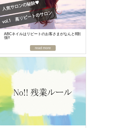
o
n
ABCネイルはリピートのお客さまがなんと8割
強!!
read more