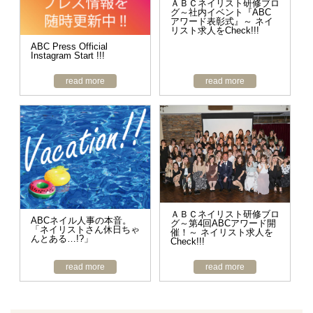
ＡＢＣネイリスト研修ブロ
グ～社内イベント『ABC
アワード表彰式』～ ネイ
リスト求人をCheck!!!
ABC Press Official
Instagram Start !!!
read more
read more
ＡＢＣネイリスト研修ブロ
ABCネイル人事の本音。
グ～第4回ABCアワード開
「ネイリストさん休日ちゃ
催！～ ネイリスト求人を
んとある…!?」
Check!!!
read more
read more