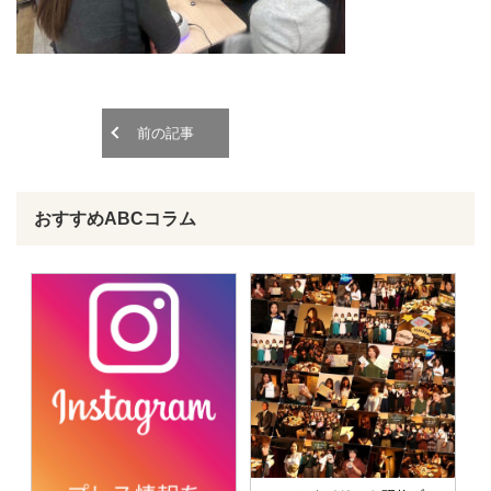
o
o
n
n
前の記事
おすすめABCコラム