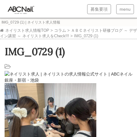
T
T
募集要項
menu
o
o
IMG_0729 (1) | ネイリスト求人情報
g
g
ネイリスト求人情報TOP
>
コラム
>
ＡＢＣネイリスト研修ブログ ～ デザ
イン講習 ～ ネイリスト求人をCheck!!!
>
IMG_0729 (1)
g
g
l
l
IMG_0729 (1)
e
e
n
n
a
a
v
v
i
i
g
g
a
a
t
t
i
i