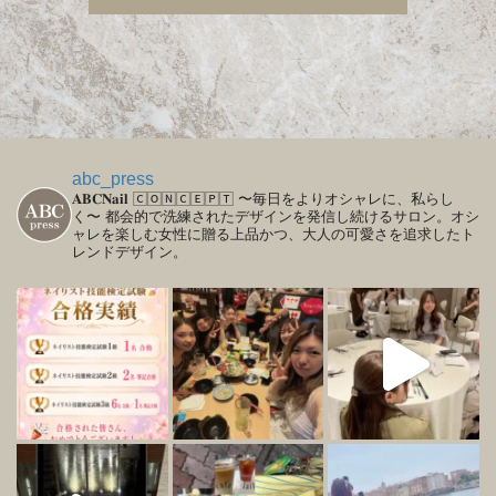
abc_press
𝐀𝐁𝐂𝐍𝐚𝐢𝐥
🄲🄾🄽🄲🄴🄿🅃
〜毎日をよりオシャレに、私らし
く〜
都会的で洗練されたデザインを発信し続けるサロン。オシ
ャレを楽しむ女性に贈る上品かつ、大人の可愛さを追求したト
レンドデザイン。