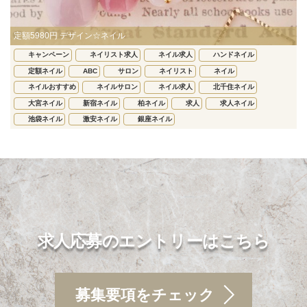
定額5980円 デザイン☆ネイル
キャンペーン
ネイリスト求人
ネイル求人
ハンドネイル
定額ネイル
ABC
サロン
ネイリスト
ネイル
ネイルおすすめ
ネイルサロン
ネイル求人
北千住ネイル
大宮ネイル
新宿ネイル
柏ネイル
求人
求人ネイル
池袋ネイル
激安ネイル
銀座ネイル
求人応募のエントリーはこちら
募集要項をチェック