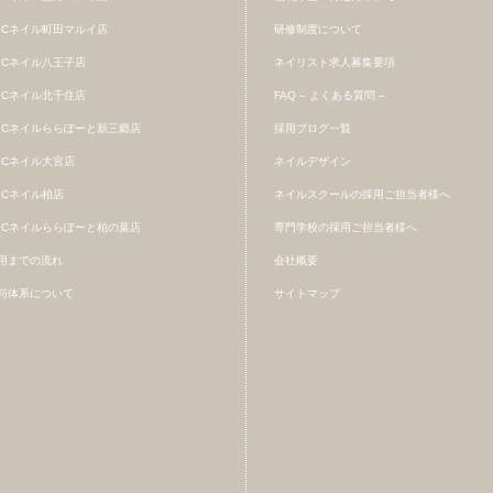
BCネイル町田マルイ店
研修制度について
BCネイル八王子店
ネイリスト求人募集要項
BCネイル北千住店
FAQ – よくある質問 –
BCネイルららぽーと新三郷店
採用ブログ一覧
BCネイル大宮店
ネイルデザイン
BCネイル柏店
ネイルスクールの採用ご担当者様へ
BCネイルららぽーと柏の葉店
専門学校の採用ご担当者様へ
用までの流れ
会社概要
与体系について
サイトマップ