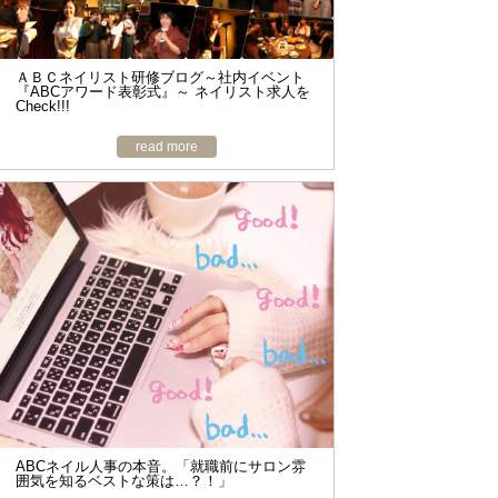
ＡＢＣネイリスト研修ブログ～社内イベント
『ABCアワード表彰式』～ ネイリスト求人を
Check!!!
read more
ABCネイル人事の本音。「就職前にサロン雰
囲気を知るベストな策は…？！」