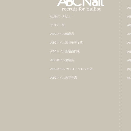
A
社員インタビュー
A
サロン一覧
A
ABCネイル銀座店
A
ABCネイル渋谷モディ店
A
ABCネイル新宿西口店
A
ABCネイル池袋店
A
ABCネイル カメイドクロック店
採
ABCネイル吉祥寺店
給