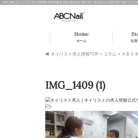
IMG_1409 (1) | ネイリスト求人採用情報 未経験者歓迎【東京 銀座 新宿 池袋 渋谷 上野 自由が丘 吉祥寺 亀戸 町田 八王
Home
St
ホーム
社員
ネイリスト求人情報TOP
>
コラム
>
ＡＢＣネ
IMG_1409 (1)