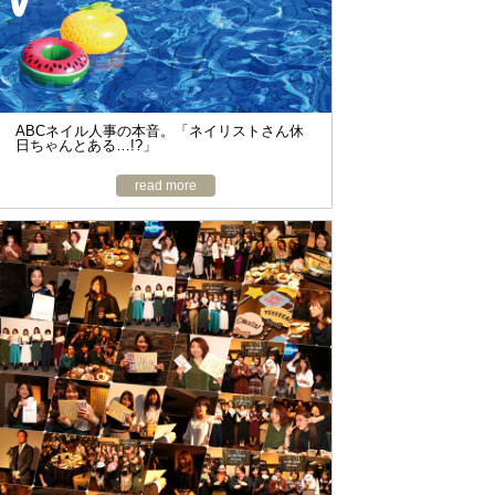
o
n
ABCネイル人事の本音。「ネイリストさん休
日ちゃんとある…!?」
read more