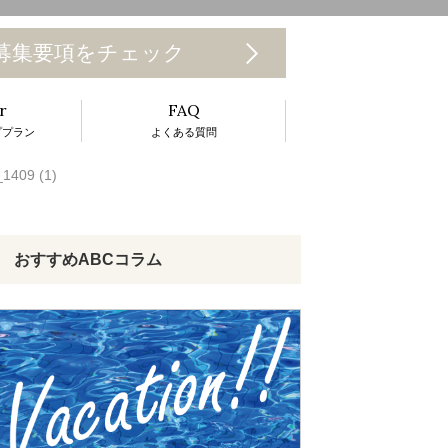
T
募集要項をチェック
o
r
FAQ
g
ププラン
よくある質問
g
1409 (1)
e
n
a
おすすめABCコラム
v
g
a