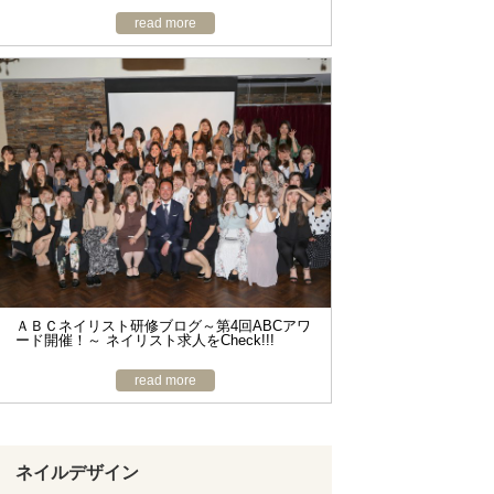
read more
ＡＢＣネイリスト研修ブログ～第4回ABCアワ
ード開催！～ ネイリスト求人をCheck!!!
read more
ネイルデザイン