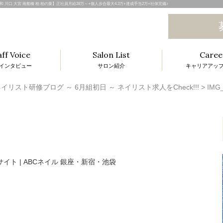
子 浦和 川口 大宮 南船橋 柏 柏の葉】正社員月給28万～+個人歩合最大4.3万+達成手当2万+社保完備♪
aff Voice
Salon List
Caree
インタビュー
サロン紹介
キャリアアッ
l
イリスト研修ブログ ～ 6月組初日 ～ ネイリスト求人をCheck!!!
>
IMG_
i
t
i