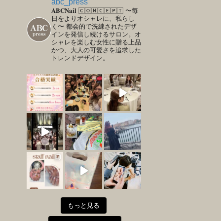
abc_press
𝐀𝐁𝐂𝐍𝐚𝐢𝐥
🄲🄾🄽🄲🄴🄿🅃
〜毎
日をよりオシャレに、私らし
く〜
都会的で洗練されたデザ
インを発信し続けるサロン。オ
シャレを楽しむ女性に贈る上品
かつ、大人の可愛さを追求した
トレンドデザイン。
もっと見る