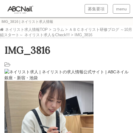
T
T
募集要項
menu
o
o
IMG_3816 | ネイリスト求人情報
g
g
ネイリスト求人情報TOP
>
コラム
>
ＡＢＣネイリスト研修ブログ ～10月
組スタート～ ネイリスト求人をCheck!!!
>
IMG_3816
g
g
l
l
IMG_3816
e
e
n
n
a
a
v
v
i
i
g
g
a
a
t
t
i
i