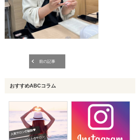
o
o
n
n
前の記事
おすすめABCコラム