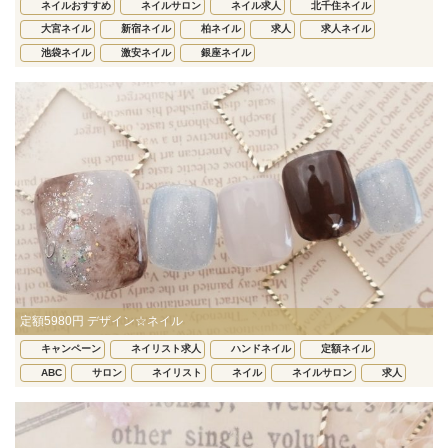
ネイルおすすめ
ネイルサロン
ネイル求人
北千住ネイル
大宮ネイル
新宿ネイル
柏ネイル
求人
求人ネイル
池袋ネイル
激安ネイル
銀座ネイル
定額5980円 デザイン☆ネイル
キャンペーン
ネイリスト求人
ハンドネイル
定額ネイル
ABC
サロン
ネイリスト
ネイル
ネイルサロン
求人