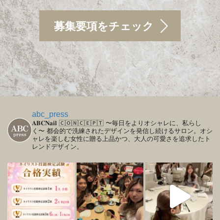
募集要項をチェック
abc_press
𝐀𝐁𝐂𝐍𝐚𝐢𝐥
🄲🄾🄽🄲🄴🄿🅃
〜毎日をよりオシャレに、私らし
く〜
都会的で洗練されたデザインを発信し続けるサロン。オシ
ャレを楽しむ女性に贈る上品かつ、大人の可愛さを追求したト
レンドデザイン。