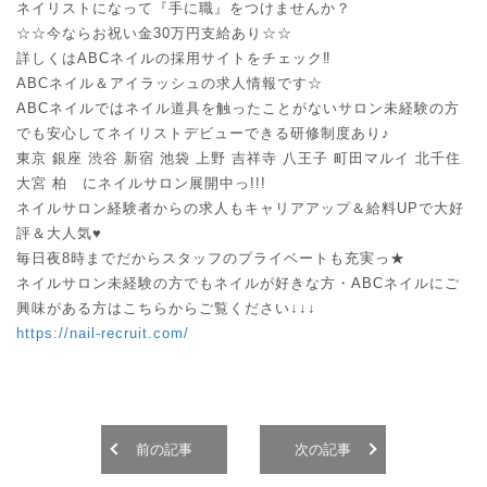
ネイリストになって『手に職』をつけませんか？
☆☆今ならお祝い金30万円支給あり☆☆
詳しくはABCネイルの採用サイトをチェック‼︎
ABCネイル＆アイラッシュの求人情報です☆
ABCネイルではネイル道具を触ったことがないサロン未経験の方
でも安心してネイリストデビューできる研修制度あり♪
東京 銀座 渋谷 新宿 池袋 上野 吉祥寺 八王子 町田マルイ 北千住
大宮 柏 にネイルサロン展開中っ!!!
ネイルサロン経験者からの求人もキャリアアップ＆給料UPで大好
評＆大人気♥
毎日夜8時までだからスタッフのプライベートも充実っ★
ネイルサロン未経験の方でもネイルが好きな方・ABCネイルにご
興味がある方はこちらからご覧ください↓↓↓
https://nail-recruit.com/
前の記事
次の記事