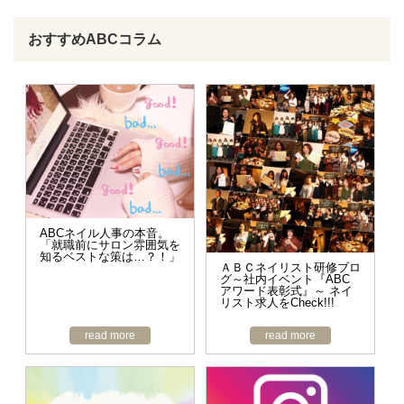
おすすめABCコラム
ABCネイル人事の本音。
「就職前にサロン雰囲気を
知るベストな策は…？！」
ＡＢＣネイリスト研修ブロ
グ～社内イベント『ABC
アワード表彰式』～ ネイ
リスト求人をCheck!!!
read more
read more