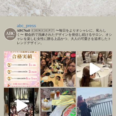
abc_press
𝐀𝐁𝐂𝐍𝐚𝐢𝐥
🄲🄾🄽🄲🄴🄿🅃
〜毎日をよりオシャレに、私らし
く〜
都会的で洗練されたデザインを発信し続けるサロン。オシ
ャレを楽しむ女性に贈る上品かつ、大人の可愛さを追求したト
レンドデザイン。