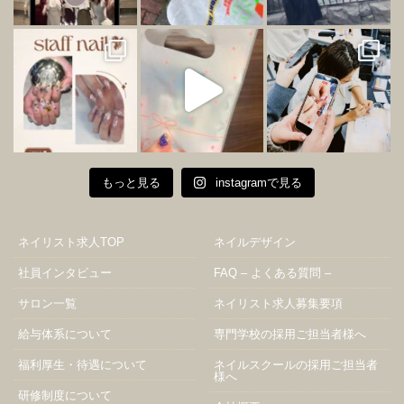
もっと見る
instagramで見る
ネイリスト求人TOP
ネイルデザイン
社員インタビュー
FAQ – よくある質問 –
サロン一覧
ネイリスト求人募集要項
給与体系について
専門学校の採用ご担当者様へ
福利厚生・待遇について
ネイルスクールの採用ご担当者
様へ
研修制度について