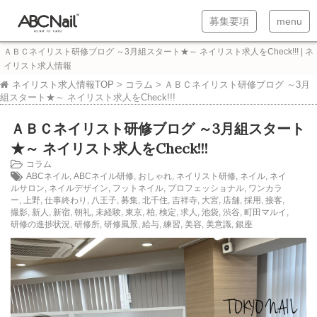
T
T
募集要項
menu
o
o
ＡＢＣネイリスト研修ブログ ～3月組スタート★～ ネイリスト求人をCheck!!! | ネ
g
g
イリスト求人情報
g
g
ネイリスト求人情報TOP
>
コラム
>
ＡＢＣネイリスト研修ブログ ～3月
組スタート★～ ネイリスト求人をCheck!!!
l
l
ＡＢＣネイリスト研修ブログ ～3月組スタート
e
e
★～ ネイリスト求人をCheck!!!
n
n
コラム
a
a
ABCネイル
,
ABCネイル研修
,
おしゃれ
,
ネイリスト研修
,
ネイル
,
ネイ
ルサロン
,
ネイルデザイン
,
フットネイル
,
プロフェッショナル
,
ワンカラ
v
v
ー
,
上野
,
仕事終わり
,
八王子
,
募集
,
北千住
,
吉祥寺
,
大宮
,
店舗
,
採用
,
接客
,
i
i
撮影
,
新人
,
新宿
,
朝礼
,
未経験
,
東京
,
柏
,
検定
,
求人
,
池袋
,
渋谷
,
町田マルイ
,
研修の進捗状況
,
研修所
,
研修風景
,
給与
,
練習
,
美容
,
美意識
,
銀座
g
g
a
a
t
t
i
i