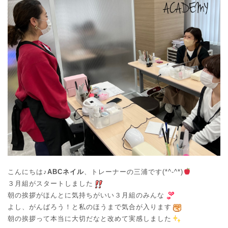
o
o
n
n
こんにちは♪
ABCネイル
、トレーナーの三浦です(*^-^*)
３月組がスタートしました
朝の挨拶がほんとに気持ちがいい３月組のみんな
よし、がんばろう！と私のほうまで気合が入ります
朝の挨拶って本当に大切だなと改めて実感しました