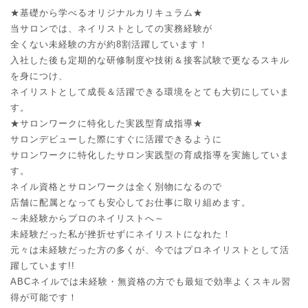
★基礎から学べるオリジナルカリキュラム★
当サロンでは、ネイリストとしての実務経験が
全くない未経験の方が約8割活躍しています！
入社した後も定期的な研修制度や技術＆接客試験で更なるスキル
を身につけ、
ネイリストとして成長＆活躍できる環境をとても大切にしていま
す。
★サロンワークに特化した実践型育成指導★
サロンデビューした際にすぐに活躍できるように
サロンワークに特化したサロン実践型の育成指導を実施していま
す。
ネイル資格とサロンワークは全く別物になるので
店舗に配属となっても安心してお仕事に取り組めます。
～未経験からプロのネイリストへ～
未経験だった私が挫折せずにネイリストになれた！
元々は未経験だった方の多くが、今ではプロネイリストとして活
躍しています!!
ABCネイルでは未経験・無資格の方でも最短で効率よくスキル習
得が可能です！