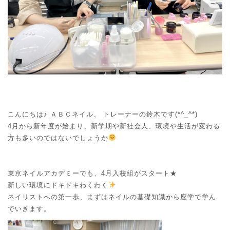
o
o
n
n
こんにちは♪ ＡＢＣネイル、 トレーナーの鈴木です(*^_^*)
4月から新年度が始まり、新学期や新社会人、環境や生活が変わる
方も多いのではないでしょうか
東京ネイルアカデミーでも、4月入校組がスタート★
新しい環境にドキドキわくわく
ネイリストへの第一歩、まずはネイルの基礎知識から座学で学ん
でいきます。