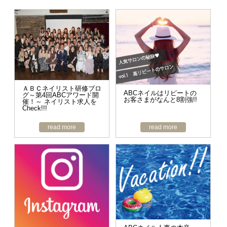
ＡＢＣネイリスト研修ブロ
ABCネイルはリピートの
グ～第4回ABCアワード開
お客さまがなんと8割強!!
催！～ ネイリスト求人を
Check!!!
read more
read more