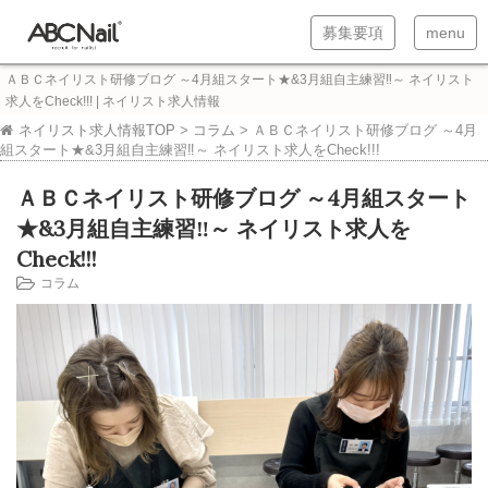
T
T
募集要項
menu
o
o
ＡＢＣネイリスト研修ブログ ～4月組スタート★&3月組自主練習‼～ ネイリスト
g
g
求人をCheck!!! | ネイリスト求人情報
g
g
ネイリスト求人情報TOP
>
コラム
>
ＡＢＣネイリスト研修ブログ ～4月
組スタート★&3月組自主練習‼～ ネイリスト求人をCheck!!!
l
l
ＡＢＣネイリスト研修ブログ ～4月組スタート
e
e
★&3月組自主練習‼～ ネイリスト求人を
n
n
Check!!!
a
a
コラム
v
v
i
i
g
g
a
a
t
t
i
i