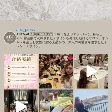
abc_press
𝐀𝐁𝐂𝐍𝐚𝐢𝐥
🄲🄾🄽🄲🄴🄿🅃
〜毎日をよりオシャレに、私らし
く〜
都会的で洗練されたデザインを発信し続けるサロン。オシ
ャレを楽しむ女性に贈る上品かつ、大人の可愛さを追求したト
レンドデザイン。