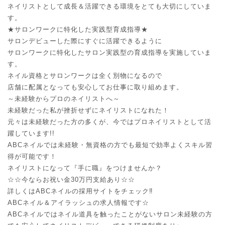
ネイリストとして成長＆活躍できる環境をとても大切にしていま
す。
★サロンワークに特化した実践型育成指導★
サロンデビューした際にすぐに活躍できるように
サロンワークに特化したサロン実践型の育成指導を実施していま
す。
ネイル資格とサロンワークは全く別物になるので
店舗に配属となっても安心してお仕事に取り組めます。
～未経験からプロのネイリストへ～
未経験だった私が挫折せずにネイリストになれた！
元々は未経験だった方の多くが、今ではプロネイリストとして活
躍しています!!
ABCネイルでは未経験・無資格の方でも最短で効率よくスキル習
得が可能です！
ネイリストになって『手に職』をつけませんか？
☆☆今ならお祝い金30万円支給あり☆☆
詳しくはABCネイルの採用サイトをチェック‼︎
ABCネイル＆アイラッシュの求人情報です☆
ABCネイルではネイル道具を触ったことがないサロン未経験の方