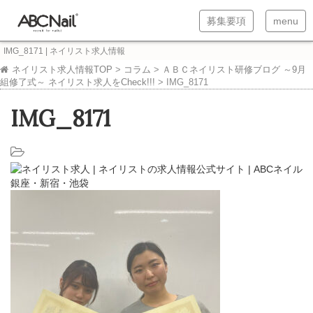
T
T
募集要項
menu
o
o
IMG_8171 | ネイリスト求人情報
g
g
ネイリスト求人情報TOP
>
コラム
>
ＡＢＣネイリスト研修ブログ ～9月
組修了式～ ネイリスト求人をCheck!!!
>
IMG_8171
g
g
l
l
IMG_8171
e
e
n
n
a
a
v
v
i
i
g
g
a
a
t
t
i
i