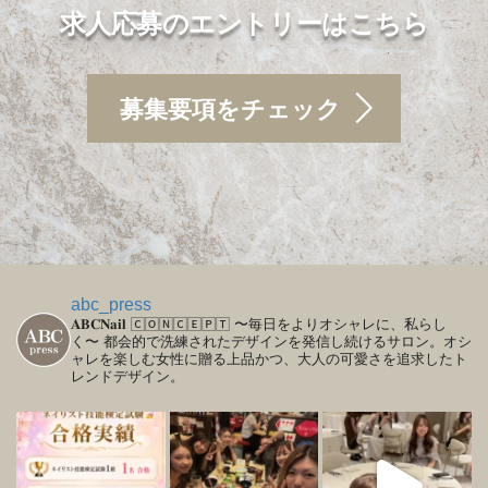
求人応募のエントリーはこちら
募集要項をチェック
abc_press
𝐀𝐁𝐂𝐍𝐚𝐢𝐥
🄲🄾🄽🄲🄴🄿🅃
〜毎日をよりオシャレに、私らし
く〜
都会的で洗練されたデザインを発信し続けるサロン。オシ
ャレを楽しむ女性に贈る上品かつ、大人の可愛さを追求したト
レンドデザイン。