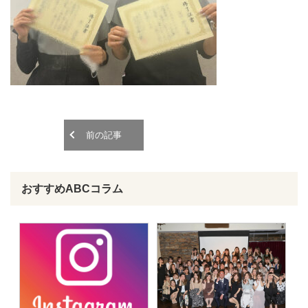
o
o
n
n
前の記事
おすすめABCコラム