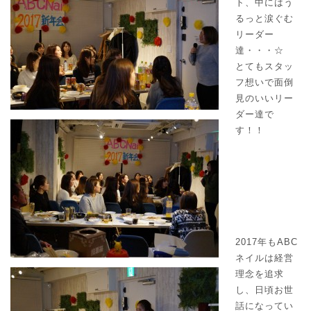
ト、中にはう
るっと涙ぐむ
リーダー
達・・・☆
とてもスタッ
フ想いで面倒
見のいいリー
ダー達で
す！！
2017年もABC
ネイルは経営
理念を追求
し、日頃お世
話になってい