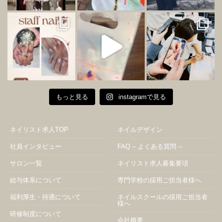
もっと見る
instagramで見る
ネイリスト求人TOP
ネイルデザイン
社員インタビュー
FAQ – よくある質問 –
サロン一覧
ネイリスト求人募集要項
給与体系について
専門学校の採用ご担当者様へ
福利厚生・待遇について
ネイルスクールの採用ご担当者
様へ
研修制度について
会社概要