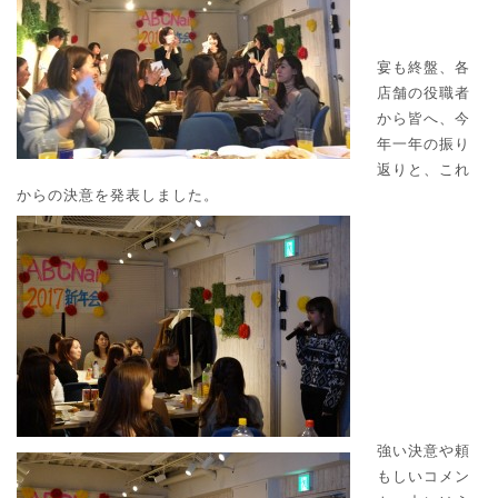
宴も終盤、各
店舗の役職者
から皆へ、今
年一年の振り
返りと、これ
からの決意を発表しました。
強い決意や頼
もしいコメン