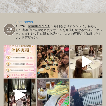
abc_press
𝐀𝐁𝐂𝐍𝐚𝐢𝐥
🄲🄾🄽🄲🄴🄿🅃
〜毎日をよりオシャレに、私らし
く〜
都会的で洗練されたデザインを発信し続けるサロン。オシ
ャレを楽しむ女性に贈る上品かつ、大人の可愛さを追求したト
レンドデザイン。