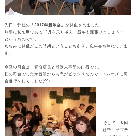
o
o
n
n
先日、弊社の
「2017年新年会」
が開催されました。
無事に繁忙期である12月を乗り越え、新年も頑張りましょう！！
というものです。
ちなみに開催がこの時期ということもあり、忘年会も兼ねていま
す。
今回の司会は、青柳店長と総務人事部の白石です。
初の司会でしたが普段からも息がピッタリなので、スムーズに司
会進行をしてました(^^)
そして、今回
は皆にサプラ