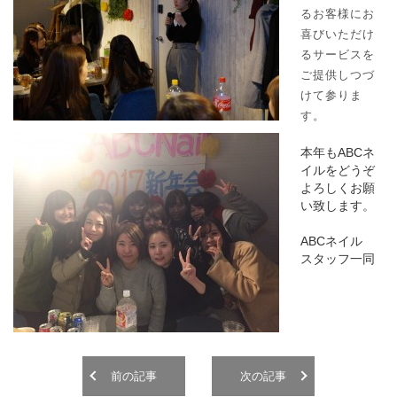
るお客様にお
喜びいただけ
るサービスを
ご提供しつづ
けて参りま
す。
本年もABCネ
イルをどうぞ
よろしくお願
い致します。
ABCネイル
スタッフ一同
前の記事
次の記事