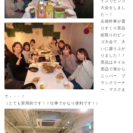
イズでビンゴ
大会をしまし
た～！
企画幹事が選
りすぐり景品
総取りのビン
ゴ大会で、大
いに盛り上が
りました！！
景品はネイル
用品で筆から
ニッパー、ブ
ラシクリーナ
ー、マスクま
で・・・！
（とても実用的です！！仕事でかなり便利です！）