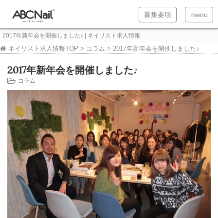
T
T
募集要項
menu
o
o
2017年新年会を開催しました♪ | ネイリスト求人情報
g
g
ネイリスト求人情報TOP
>
コラム
>
2017年新年会を開催しました♪
g
g
2017年新年会を開催しました♪
l
l
コラム
e
e
n
n
a
a
v
v
i
i
g
g
a
a
t
t
i
i