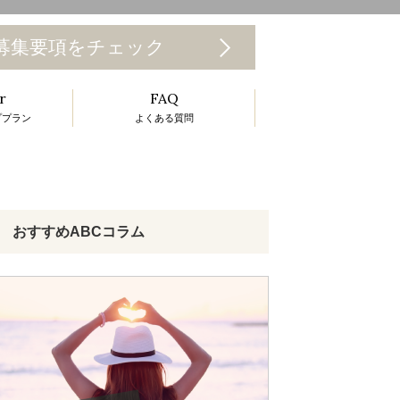
T
募集要項をチェック
o
r
FAQ
g
ププラン
よくある質問
g
e
n
a
おすすめABCコラム
v
g
a