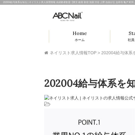
202004給与体系を知る | ネイリスト求人採用情報 未経験者歓迎【東京 銀座 新宿 池袋 渋谷 上野 自由が丘 吉祥寺 亀戸 町田
Home
St
ホーム
社員
ネイリスト求人情報TOP
>
202004給与体
202004給与体系を