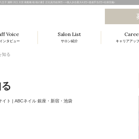
 八王子 浦和 川口 大宮 南船橋 柏 柏の葉】正社員月給28万～+個人歩合最大4.3万+達成手当2万+社保完備♪
aff Voice
Salon List
Caree
インタビュー
サロン紹介
キャリアアッ
l
系を知る
知る
i
t
i