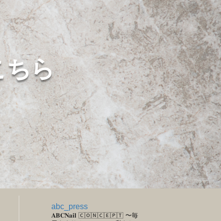
こちら
abc_press
𝐀𝐁𝐂𝐍𝐚𝐢𝐥
🄲🄾🄽🄲🄴🄿🅃
〜毎