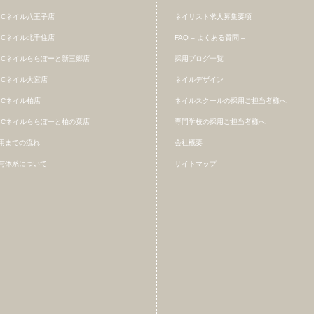
BCネイル八王子店
ネイリスト求人募集要項
BCネイル北千住店
FAQ – よくある質問 –
BCネイルららぽーと新三郷店
採用ブログ一覧
BCネイル大宮店
ネイルデザイン
BCネイル柏店
ネイルスクールの採用ご担当者様へ
BCネイルららぽーと柏の葉店
専門学校の採用ご担当者様へ
用までの流れ
会社概要
与体系について
サイトマップ