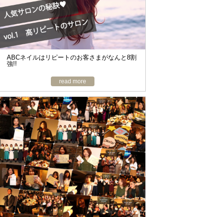
o
n
ABCネイルはリピートのお客さまがなんと8割
強!!
read more