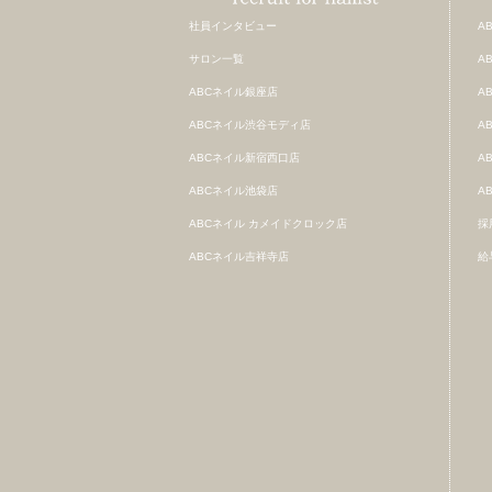
社員インタビュー
A
サロン一覧
A
ABCネイル銀座店
A
ABCネイル渋谷モディ店
A
ABCネイル新宿西口店
A
ABCネイル池袋店
A
ABCネイル カメイドクロック店
採
ABCネイル吉祥寺店
給