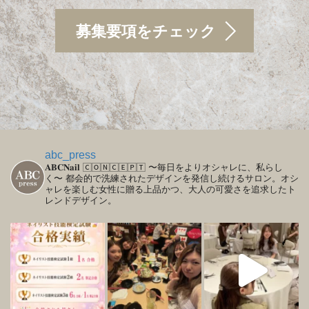
募集要項をチェック
abc_press
𝐀𝐁𝐂𝐍𝐚𝐢𝐥
🄲🄾🄽🄲🄴🄿🅃
〜毎日をよりオシャレに、私らし
く〜
都会的で洗練されたデザインを発信し続けるサロン。オシ
ャレを楽しむ女性に贈る上品かつ、大人の可愛さを追求したト
レンドデザイン。