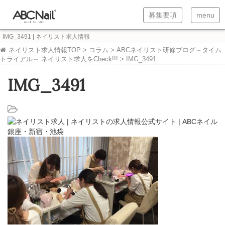
T
T
募集要項
menu
o
o
IMG_3491 | ネイリスト求人情報
g
g
ネイリスト求人情報TOP
>
コラム
>
ABCネイリスト研修ブログ～タイム
トライアル～ ネイリスト求人をCheck!!!
>
IMG_3491
g
g
l
l
IMG_3491
e
e
n
n
a
a
v
v
i
i
g
g
a
a
t
t
i
i