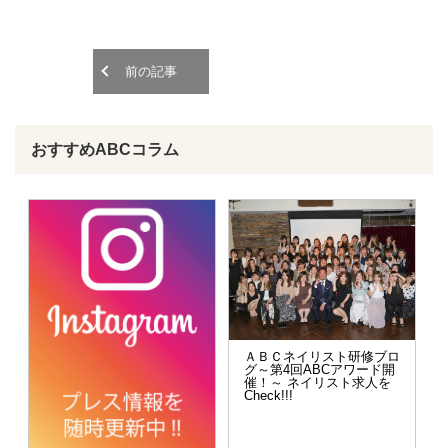
o
o
n
n
前の記事
おすすめABCコラム
ＡＢＣネイリスト研修ブロ
グ～第4回ABCアワード開
催！～ ネイリスト求人を
Check!!!