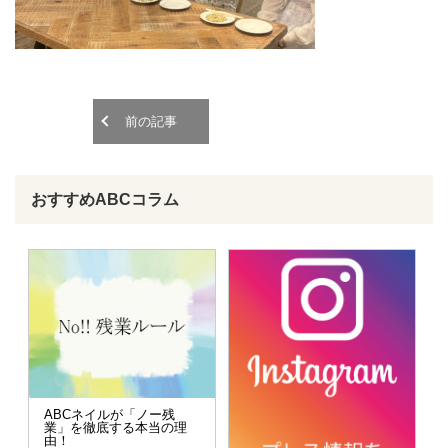
o
o
n
n
前の記事
おすすめABCコラム
ABCネイルが「ノー残
業」を徹底する本当の理
由！