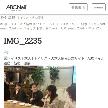
T
T
募集要項
menu
o
o
IMG_2235 | ネイリスト求人情報
g
g
ネイリスト求人情報TOP
>
コラム
>
ＡＢＣネイリスト研修ブログ～ABC
award 2024
～ ネイリスト求人をCheck!!!ABC award 2024
>
IMG_2235
g
g
l
l
IMG_2235
e
e
n
n
a
a
v
v
i
i
g
g
a
a
t
t
i
i