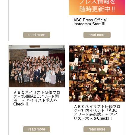
ABC Press Official
Instagram Start !!!
read more
read more
ＡＢＣネイリスト研修ブロ
グ～第4回ABCアワード開
催！～ ネイリスト求人を
Check!!!
ＡＢＣネイリスト研修ブロ
グ～社内イベント『ABC
アワード表彰式』～ ネイ
リスト求人をCheck!!!
read more
read more