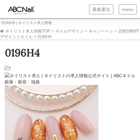
T
T
募集要項
menu
o
o
0196H4 | ネイリスト求人情報
g
g
ネイリスト求人情報TOP
>
ネイルデザイン
>
キャンペーン
>
定額5980円
デザイン☆ネイル
>
0196H4
g
g
l
l
0196H4
e
e
n
n
a
a
v
v
i
i
g
g
a
a
t
t
i
i