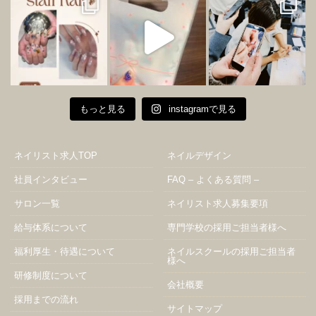
もっと見る
instagramで見る
ネイリスト求人TOP
ネイルデザイン
社員インタビュー
FAQ – よくある質問 –
サロン一覧
ネイリスト求人募集要項
給与体系について
専門学校の採用ご担当者様へ
福利厚生・待遇について
ネイルスクールの採用ご担当者
様へ
研修制度について
会社概要
採用までの流れ
サイトマップ