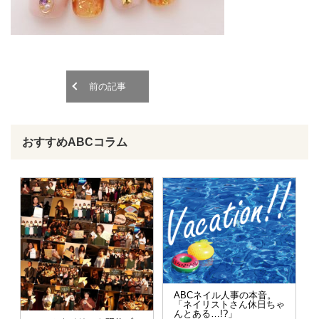
o
o
n
n
前の記事
おすすめABCコラム
ABCネイル人事の本音。
「ネイリストさん休日ちゃ
んとある…!?」