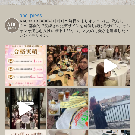
abc_press
𝐀𝐁𝐂𝐍𝐚𝐢𝐥
🄲🄾🄽🄲🄴🄿🅃
〜毎日をよりオシャレに、私らし
く〜
都会的で洗練されたデザインを発信し続けるサロン。オシ
ャレを楽しむ女性に贈る上品かつ、大人の可愛さを追求したト
レンドデザイン。