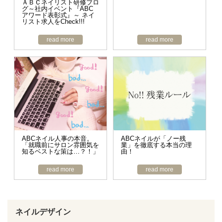
ＡＢＣネイリスト研修ブロ
グ～社内イベント『ABC
アワード表彰式』～ ネイ
リスト求人をCheck!!!
read more
read more
ABCネイル人事の本音。
ABCネイルが「ノー残
「就職前にサロン雰囲気を
業」を徹底する本当の理
知るベストな策は…？！」
由！
read more
read more
ネイルデザイン