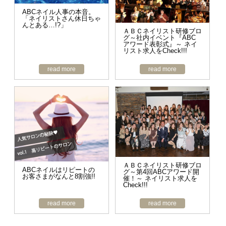
ABCネイル人事の本音。
「ネイリストさん休日ちゃ
んとある…!?」
ＡＢＣネイリスト研修ブロ
グ～社内イベント『ABC
アワード表彰式』～ ネイ
リスト求人をCheck!!!
read more
read more
ＡＢＣネイリスト研修ブロ
ABCネイルはリピートの
グ～第4回ABCアワード開
お客さまがなんと8割強!!
催！～ ネイリスト求人を
Check!!!
read more
read more