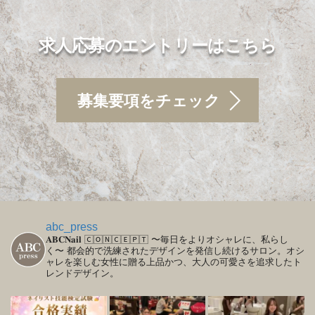
求人応募のエントリーはこちら
募集要項をチェック
abc_press
𝐀𝐁𝐂𝐍𝐚𝐢𝐥
🄲🄾🄽🄲🄴🄿🅃
〜毎日をよりオシャレに、私らし
く〜
都会的で洗練されたデザインを発信し続けるサロン。オシ
ャレを楽しむ女性に贈る上品かつ、大人の可愛さを追求したト
レンドデザイン。