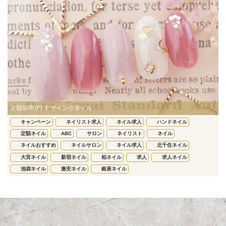
定額5980円 デザイン☆ネイル
キャンペーン
ネイリスト求人
ネイル求人
ハンドネイル
定額ネイル
ABC
サロン
ネイリスト
ネイル
ネイルおすすめ
ネイルサロン
ネイル求人
北千住ネイル
大宮ネイル
新宿ネイル
柏ネイル
求人
求人ネイル
池袋ネイル
激安ネイル
銀座ネイル