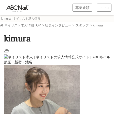
T
T
募集要項
menu
o
o
kimura | ネイリスト求人情報
g
g
ネイリスト求人情報TOP
>
社員インタビュー
>
スタッフ
>
kimura
g
g
kimura
l
l
e
e
n
n
a
a
v
v
i
i
g
g
a
a
t
t
i
i