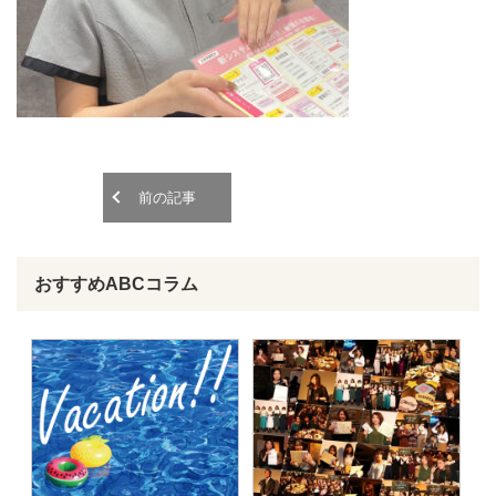
o
o
n
n
前の記事
おすすめABCコラム