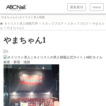
T
T
募集要項
menu
o
o
やまちゃん1 | ネイリスト求人情報
g
g
ネイリスト求人情報TOP
>
スタッフブログ
>
スタッフブログ
>
やまちゃ
ん
>
やまちゃん1
g
g
l
l
やまちゃん1
e
e
n
n
a
a
v
v
i
i
g
g
a
a
t
t
i
i