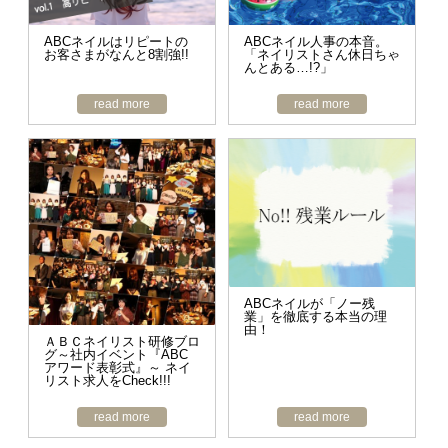
ABCネイルはリピートの
ABCネイル人事の本音。
お客さまがなんと8割強!!
「ネイリストさん休日ちゃ
んとある…!?」
read more
read more
ABCネイルが「ノー残
業」を徹底する本当の理
由！
ＡＢＣネイリスト研修ブロ
グ～社内イベント『ABC
アワード表彰式』～ ネイ
リスト求人をCheck!!!
read more
read more