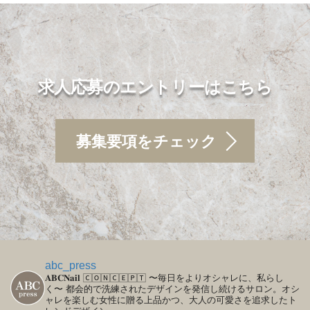
求人応募のエントリーはこちら
募集要項をチェック
abc_press
𝐀𝐁𝐂𝐍𝐚𝐢𝐥
🄲🄾🄽🄲🄴🄿🅃
〜毎日をよりオシャレに、私らし
く〜
都会的で洗練されたデザインを発信し続けるサロン。オシ
ャレを楽しむ女性に贈る上品かつ、大人の可愛さを追求したト