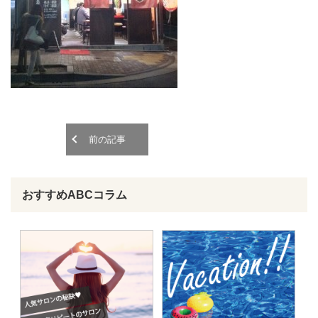
o
o
n
n
前の記事
おすすめABCコラム