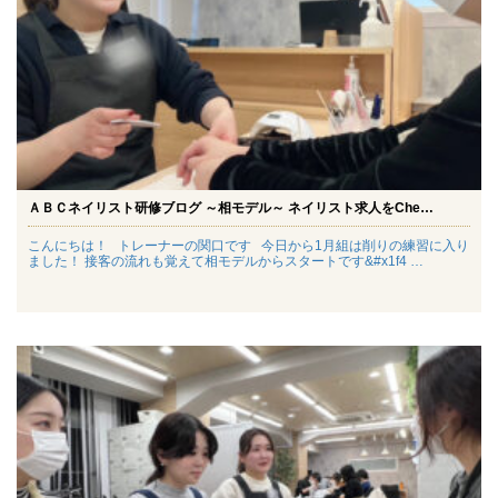
ＡＢＣネイリスト研修ブログ ～相モデル～ ネイリスト求人をChe…
こんにちは！ トレーナーの関口です 今日から1月組は削りの練習に入り
ました！ 接客の流れも覚えて相モデルからスタートです&#x1f4 …