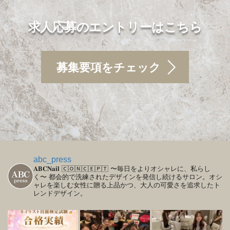
求人応募のエントリーはこちら
募集要項をチェック
abc_press
𝐀𝐁𝐂𝐍𝐚𝐢𝐥
🄲🄾🄽🄲🄴🄿🅃
〜毎日をよりオシャレに、私らし
く〜
都会的で洗練されたデザインを発信し続けるサロン。オシ
ャレを楽しむ女性に贈る上品かつ、大人の可愛さを追求したト
レンドデザイン。