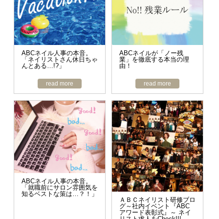
ABCネイル人事の本音。
ABCネイルが「ノー残
「ネイリストさん休日ちゃ
業」を徹底する本当の理
んとある…!?」
由！
read more
read more
ABCネイル人事の本音。
「就職前にサロン雰囲気を
知るベストな策は…？！」
ＡＢＣネイリスト研修ブロ
グ～社内イベント『ABC
アワード表彰式』～ ネイ
リスト求人をCheck!!!