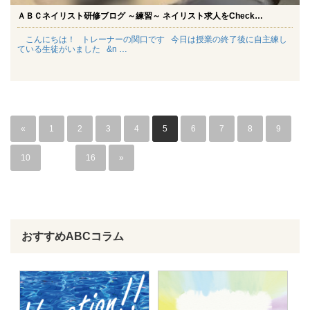
ＡＢＣネイリスト研修ブログ ～練習～ ネイリスト求人をCheck…
こんにちは！ トレーナーの関口です 今日は授業の終了後に自主練し
ている生徒がいました &n …
«
1
2
3
4
5
6
7
8
9
10
…
16
»
おすすめABCコラム