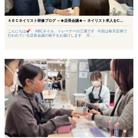
o
o
n
n
ＡＢＣネイリスト研修ブログ ～★店長会議★～ ネイリスト求人をC…
こんにちは
ABCネイル、トレーナーの三浦です 今回は毎月定例で
行われている店長会議の様子をお届けします 月 …