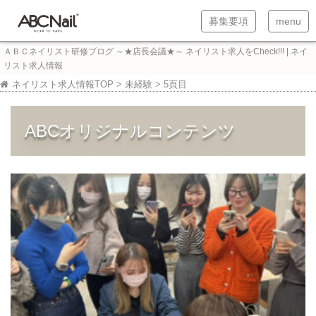
T
T
募集要項
menu
o
o
ＡＢＣネイリスト研修ブログ ～★店長会議★～ ネイリスト求人をCheck!!! | ネイ
g
g
リスト求人情報
g
g
ネイリスト求人情報TOP
>
未経験
>
5頁目
l
l
e
e
ABCオリジナルコンテンツ
n
n
a
a
v
v
i
i
g
g
a
a
t
t
i
i